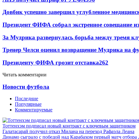
Довбик успешно завершил углубленное медицинск
Президент ФИФА собрал экстренное совещание из
За Мудрика развернулась борьба между тремя 
Тренер Челси оценил возвращение Мудрика на фу
Президенту ФИФА грозит отставка
262
Читать комментарии
Новости футбола
Последние
Популярные
Комментируемые
Тоттенхэм подписал новый контракт с ключевым защитником
Галатасарай получил отказ Милана на переход Рафаэла Леана
Динамо сыграло с победой над Карабахом первый матч отбора