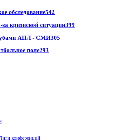
ое обследование
542
-за кризисной ситуации
399
клубами АПЛ - СМИ
305
тбольное поле
293
 Лиги конференций