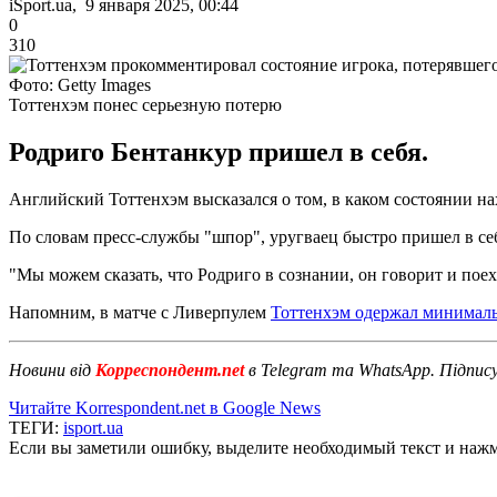
iSport.ua, 9 января 2025, 00:44
0
310
Фото: Getty Images
Тоттенхэм понес серьезную потерю
Родриго Бентанкур пришел в себя.
Английский Тоттенхэм высказался о том, в каком состоянии н
По словам пресс-службы "шпор", уругваец быстро пришел в себ
"Мы можем сказать, что Родриго в сознании, он говорит и поех
Напомним, в матче с Ливерпулем
Тоттенхэм одержал минималь
Новини від
Корреспондент.net
в Telegram та WhatsApp. Підпис
Читайте Korrespondent.net в Google News
ТЕГИ:
isport.ua
Если вы заметили ошибку, выделите необходимый текст и нажми