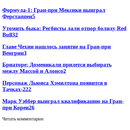
Формула-1: Гран-при Мексики выиграл
Ферстаппен
5
Утомить быка: Регбисты дали отпор болиду Red
Bull
3
2
Главе Чехии нашлось занятие на Гран-при
Венгрии
3
Бриаторе: Доменикали придется выбирать
между Массой и Алонсо
2
Персонаж Льюиса Хэмилтона появится в
Тачках-2
2
2
Марк Уэббер выиграл квалификацию на Гран-
при Кореи
2
6
Читать комментарии