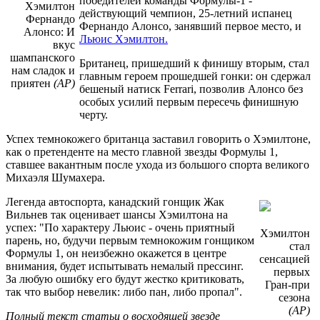
победителей команды Формулы-1 -
Хэмилтон
действующий чемпион, 25-летний испанец
Фернандо
Фернандо Алонсо, занявший первое место, и
Алонсо: И
Льюис Хэмилтон.
вкус
шампанского
Британец, пришедший к финишу вторым, стал
нам сладок и
главным героем прошедшей гонки: он сдержал
приятен
(АР)
бешеный натиск Ferrari, позволив Алонсо без
особых усилий первым пересечь финишную
черту.
Успех темнокожего британца заставил говорить о Хэмилтоне,
как о претенденте на место главной звезды Формулы 1,
ставшее вакантным после ухода из большого спорта великого
Михаэля Шумахера.
Легенда автоспорта, канадский гонщик Жак
Вильнев так оценивает шансы Хэмилтона на
успех: "По характеру Льюис - очень приятный
Хэмилтон
парень, но, будучи первым темнокожим гонщиком
стал
Формулы 1, он неизбежно окажется в центре
сенсацией
внимания, будет испытывать немалый прессинг.
первых
За любую ошибку его будут жестко критиковать,
Гран-при
так что выбор невелик: либо пан, либо пропал".
сезона
(АР)
Полный текст статьи о восходящей звезде