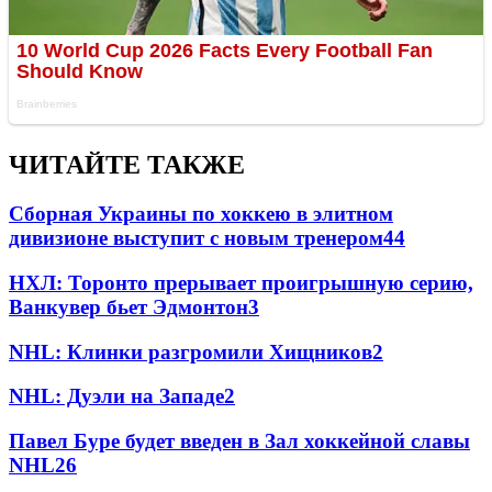
ЧИТАЙТЕ ТАКЖЕ
Сборная Украины по хоккею в элитном
дивизионе выступит с новым тренером
44
НХЛ: Торонто прерывает проигрышную серию,
Ванкувер бьет Эдмонтон
3
NHL: Клинки разгромили Хищников
2
NHL: Дуэли на Западе
2
Павел Буре будет введен в Зал хоккейной славы
NHL
2
6