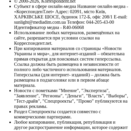
© 2000-2026, Korrespondent.net
Субъект в сфере онлайн-медиа Название онлайн-медиа -
«КореспонденТ.net» Адрес: 02091, місто Київ,
ХАРКІВСЬКЕ ШОСЕ, будинок 172-Б, офіс 208/1 E-mail:
sunlight@mediadim.com.ua
Телефон: 044-205-43-00
Идентификатор медиа - R40-06068
Использование любых материалов, размещённых на
сайте, разрешается при условии ссылки на
Корреспондент.net.
При копировании материалов со страницы «Новости
Украины и мира», для интернет-изданий – обязательна
прямая открытая для поисковых систем гиперссылка.
Ссылка должна быть размещена в независимости от
полного либо частичного использования материалов.
Гиперссылка (для интернет- изданий) – должна быть
размещена в подзаголовке или в первом абзаце
материала.
Новости с пометками "Мнение", "Экспертиза",
"Заявление", "Регионы", "Деньги", "Власть", "Выборы",
"Тест-драйв", "Спецпроекты", "Промо" публикуются на
правах рекламы.
Раздел Спецпроекты создается совместно с
коммерческими партнерами.
Любое копирование, публикация, републикация и
другое распространение информации, которое содержит