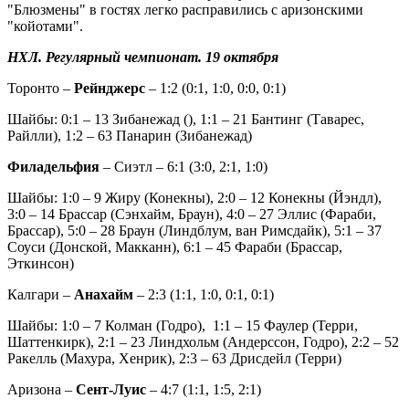
"Блюзмены" в гостях легко расправились с аризонскими
"койотами".
НХЛ. Регулярный чемпионат. 19 октября
Торонто –
Рейнджерс
– 1:2 (0:1, 1:0, 0:0, 0:1)
Шайбы: 0:1 – 13 Зибанежад (), 1:1 – 21 Бантинг (Таварес,
Райлли), 1:2 – 63 Панарин (Зибанежад)
Филадельфия
– Сиэтл – 6:1 (3:0, 2:1, 1:0)
Шайбы: 1:0 – 9 Жиру (Конекны), 2:0 – 12 Конекны (Йэндл),
3:0 – 14 Брассар (Сэнхайм, Браун), 4:0 – 27 Эллис (Фараби,
Брассар), 5:0 – 28 Браун (Линдблум, ван Римсдайк), 5:1 – 37
Соуси (Донской, Макканн), 6:1 – 45 Фараби (Брассар,
Эткинсон)
Калгари –
Анахайм
– 2:3 (1:1, 1:0, 0:1, 0:1)
Шайбы: 1:0 – 7 Колман (Годро), 1:1 – 15 Фаулер (Терри,
Шаттенкирк), 2:1 – 23 Линдхольм (Андерссон, Годро), 2:2 – 52
Ракелль (Махура, Хенрик), 2:3 – 63 Дрисдейл (Терри)
Аризона –
Сент-Луис
– 4:7 (1:1, 1:5, 2:1)