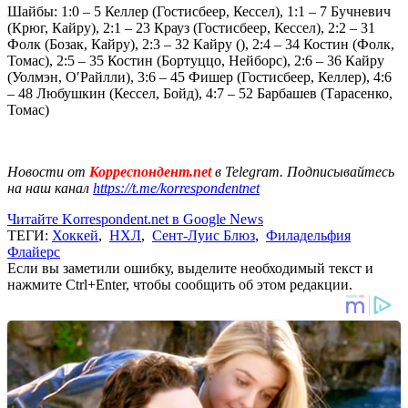
Шайбы: 1:0 – 5 Келлер (Гостисбеер, Кессел), 1:1 – 7 Бучневич
(Крюг, Кайру), 2:1 – 23 Крауз (Гостисбеер, Кессел), 2:2 – 31
Фолк (Бозак, Кайру), 2:3 – 32 Кайру (), 2:4 – 34 Костин (Фолк,
Томас), 2:5 – 35 Костин (Бортуццо, Нейборс), 2:6 – 36 Кайру
(Уолмэн, О′Райлли), 3:6 – 45 Фишер (Гостисбеер, Келлер), 4:6
– 48 Любушкин (Кессел, Бойд), 4:7 – 52 Барбашев (Тарасенко,
Томас)
Новости от
Корреспондент.net
в Telegram. Подписывайтесь
на наш канал
https://t.me/korrespondentnet
Читайте Korrespondent.net в Google News
ТЕГИ:
Хоккей
,
НХЛ
,
Сент-Луис Блюз
,
Филадельфия
Флайерс
Если вы заметили ошибку, выделите необходимый текст и
нажмите Ctrl+Enter, чтобы сообщить об этом редакции.