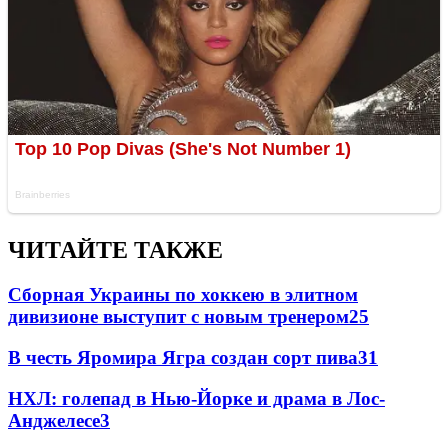
ЧИТАЙТЕ ТАКЖЕ
Сборная Украины по хоккею в элитном
дивизионе выступит с новым тренером
25
В честь Яромира Ягра создан сорт пива
3
1
НХЛ: голепад в Нью-Йорке и драма в Лос-
Анджелесе
3