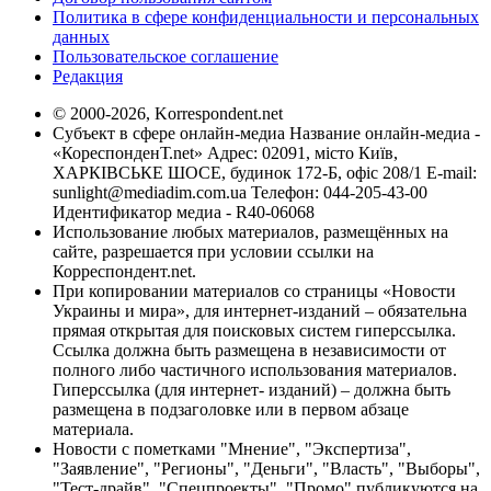
Политика в сфере конфиденциальности и персональных
данных
Пользовательское соглашение
Редакция
© 2000-2026, Korrespondent.net
Субъект в сфере онлайн-медиа Название онлайн-медиа -
«КореспонденТ.net» Адрес: 02091, місто Київ,
ХАРКІВСЬКЕ ШОСЕ, будинок 172-Б, офіс 208/1 E-mail:
sunlight@mediadim.com.ua
Телефон: 044-205-43-00
Идентификатор медиа - R40-06068
Использование любых материалов, размещённых на
сайте, разрешается при условии ссылки на
Корреспондент.net.
При копировании материалов со страницы «Новости
Украины и мира», для интернет-изданий – обязательна
прямая открытая для поисковых систем гиперссылка.
Ссылка должна быть размещена в независимости от
полного либо частичного использования материалов.
Гиперссылка (для интернет- изданий) – должна быть
размещена в подзаголовке или в первом абзаце
материала.
Новости с пометками "Мнение", "Экспертиза",
"Заявление", "Регионы", "Деньги", "Власть", "Выборы",
"Тест-драйв", "Спецпроекты", "Промо" публикуются на