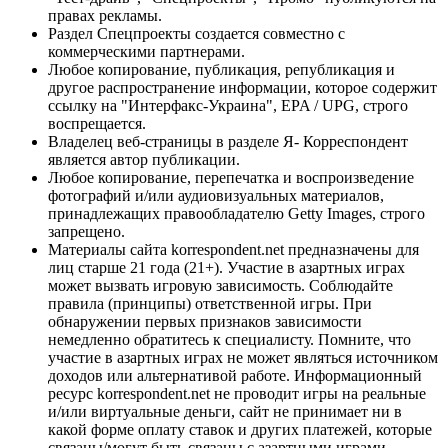
правах рекламы.
Раздел Спецпроекты создается совместно с
коммерческими партнерами.
Любое копирование, публикация, републикация и
другое распространение информации, которое содержит
ссылку на "Интерфакс-Украина", EPA / UPG, строго
воспрещается.
Владелец веб-страницы в разделе Я- Корреспондент
является автор публикации.
Любое копирование, перепечатка и воспроизведение
фотографий и/или аудиовизуальных материалов,
принадлежащих правообладателю Getty Images, строго
запрещено.
Материалы сайта korrespondent.net предназначены для
лиц старше 21 года (21+). Участие в азартных играх
может вызвать игровую зависимость. Соблюдайте
правила (принципы) ответственной игры. При
обнаружении первых признаков зависимости
немедленно обратитесь к специалисту. Помните, что
участие в азартных играх не может являться источником
доходов или альтернативой работе. Информационный
ресурс korrespondent.net не проводит игры на реальные
и/или виртуальные деньги, сайт не принимает ни в
какой форме оплату ставок и других платежей, которые
связаны/могут быть связаны с азартными играми,