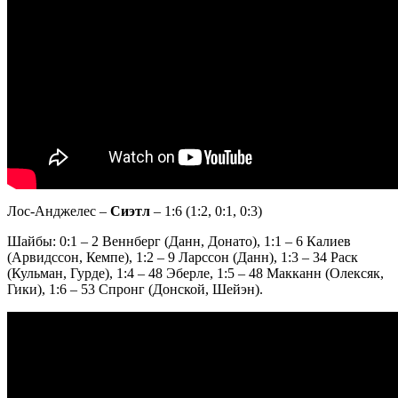
Лос-Анджелес –
Сиэтл
– 1:6 (1:2, 0:1, 0:3)
Шайбы: 0:1 – 2 Веннберг (Данн, Донато), 1:1 – 6 Калиев
(Арвидссон, Кемпе), 1:2 – 9 Ларссон (Данн), 1:3 – 34 Раск
(Кульман, Гурде), 1:4 – 48 Эберле, 1:5 – 48 Макканн (Олексяк,
Гики), 1:6 – 53 Спронг (Донской, Шейэн).