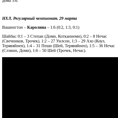
дома 5:6.
НХЛ. Регулярный чемпионат. 29 марта
Вашингтон –
Каролина
– 1:6 (0:2, 1:3, 0:1)
Шайбы: 0:1 – 3 Степан (Доми, Котканиеми), 0:2 – 8 Нечас
(Свечников, Трочек), 1:2 – 27 Уилсон, 1:3 – 29 Ахо (Коул,
Терявяйнен), 1:4 – 31 Пеши (Шей, Терявяйнен), 1:5 – 36 Нечас
(Слэвин, Доми), 1:6 – 50 Шей (Трочек, Нечас).