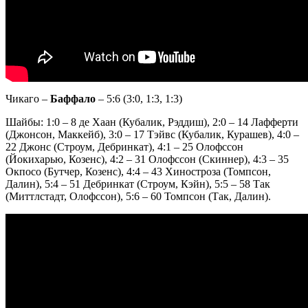
Чикаго –
Баффало
– 5:6 (3:0, 1:3, 1:3)
Шайбы: 1:0 – 8 де Хаан (Кубалик, Рэддиш), 2:0 – 14 Лафферти
(Джонсон, Маккейб), 3:0 – 17 Тэйвс (Кубалик, Курашев), 4:0 –
22 Джонс (Строум, Дебринкат), 4:1 – 25 Олофссон
(Йокихарью, Козенс), 4:2 – 31 Олофссон (Скиннер), 4:3 – 35
Окпосо (Бутчер, Козенс), 4:4 – 43 Хиностроза (Томпсон,
Далин), 5:4 – 51 Дебринкат (Строум, Кэйн), 5:5 – 58 Так
(Миттлстадт, Олофссон), 5:6 – 60 Томпсон (Так, Далин).