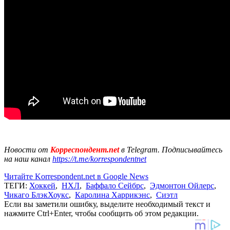
Новости от
Корреспондент.net
в Telegram. Подписывайтесь
на наш канал
https://t.me/korrespondentnet
Читайте Korrespondent.net в Google News
ТЕГИ:
Хоккей
,
НХЛ
,
Баффало Сейбрс
,
Эдмонтон Ойлерс
,
Чикаго БлэкХоукс
,
Каролина Харрикэнс
,
Сиэтл
Если вы заметили ошибку, выделите необходимый текст и
нажмите Ctrl+Enter, чтобы сообщить об этом редакции.