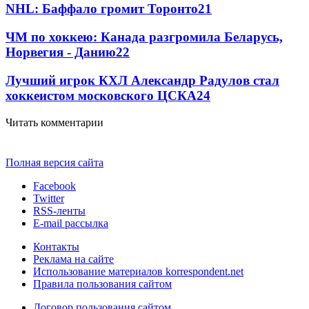
NHL: Баффало громит Торонто
2
1
ЧМ по хоккею: Канада разгромила Беларусь,
Норвегия - Данию
2
2
Лучший игрок КХЛ Александр Радулов стал
хоккеистом московского ЦСКА
2
4
Читать комментарии
Полная версия сайта
Facebook
Twitter
RSS-ленты
E-mail рассылка
Контакты
Реклама на сайте
Использование материалов korrespondent.net
Правила пользования сайтом
Договор пользования сайтом