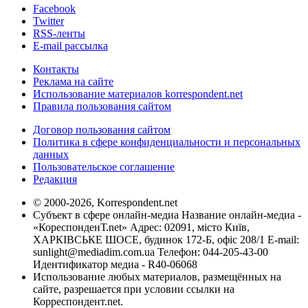
Facebook
Twitter
RSS-ленты
E-mail рассылка
Контакты
Реклама на сайте
Использование материалов korrespondent.net
Правила пользования сайтом
Договор пользования сайтом
Политика в сфере конфиденциальности и персональных
данных
Пользовательское соглашение
Редакция
© 2000-2026, Korrespondent.net
Субъект в сфере онлайн-медиа Название онлайн-медиа -
«КореспонденТ.net» Адрес: 02091, місто Київ,
ХАРКІВСЬКЕ ШОСЕ, будинок 172-Б, офіс 208/1 E-mail:
sunlight@mediadim.com.ua
Телефон: 044-205-43-00
Идентификатор медиа - R40-06068
Использование любых материалов, размещённых на
сайте, разрешается при условии ссылки на
Корреспондент.net.