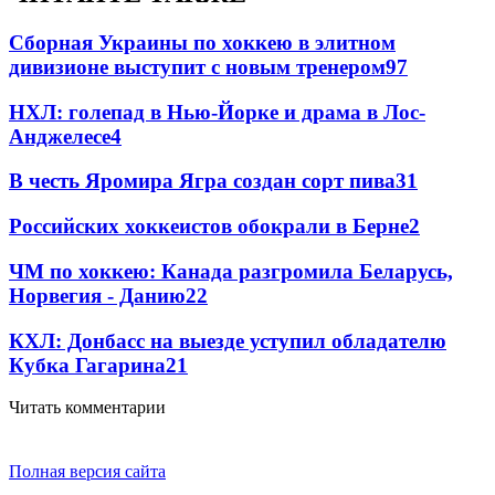
Сборная Украины по хоккею в элитном
дивизионе выступит с новым тренером
97
НХЛ: голепад в Нью-Йорке и драма в Лос-
Анджелесе
4
В честь Яромира Ягра создан сорт пива
3
1
Российских хоккеистов обокрали в Берне
2
ЧМ по хоккею: Канада разгромила Беларусь,
Норвегия - Данию
2
2
КХЛ: Донбасс на выезде уступил обладателю
Кубка Гагарина
2
1
Читать комментарии
Полная версия сайта