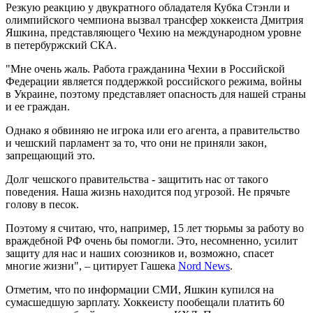
Резкую реакцию у двукратного обладателя Кубка Стэнли и
олимпийского чемпиона вызвал трансфер хоккеиста Дмитрия
Яшкина, представляющего Чехию на международном уровне
в петербуржский СКА.
"Мне очень жаль. Работа гражданина Чехии в Российской
Федерации является поддержкой российского режима, войны
в Украине, поэтому представляет опасность для нашей страны
и ее граждан.
Однако я обвиняю не игрока или его агента, а правительство
и чешский парламент за то, что они не приняли закон,
запрещающий это.
Долг чешского правительства - защитить нас от такого
поведения. Наша жизнь находится под угрозой. Не прячьте
голову в песок.
Поэтому я считаю, что, например, 15 лет тюрьмы за работу во
враждебной РФ очень бы помогли. Это, несомненно, усилит
защиту для нас и наших союзников и, возможно, спасет
многие жизни", – цитирует Гашека
Nord News
.
Отметим, что по информации СМИ, Яшкин купился на
сумасшедшую зарплату. Хоккеисту пообещали платить 60