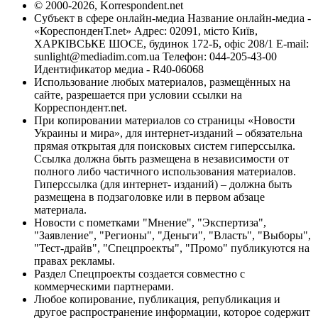
© 2000-2026, Korrespondent.net
Субъект в сфере онлайн-медиа Название онлайн-медиа -
«КореспонденТ.net» Адрес: 02091, місто Київ,
ХАРКІВСЬКЕ ШОСЕ, будинок 172-Б, офіс 208/1 E-mail:
sunlight@mediadim.com.ua
Телефон: 044-205-43-00
Идентификатор медиа - R40-06068
Использование любых материалов, размещённых на
сайте, разрешается при условии ссылки на
Корреспондент.net.
При копировании материалов со страницы «Новости
Украины и мира», для интернет-изданий – обязательна
прямая открытая для поисковых систем гиперссылка.
Ссылка должна быть размещена в независимости от
полного либо частичного использования материалов.
Гиперссылка (для интернет- изданий) – должна быть
размещена в подзаголовке или в первом абзаце
материала.
Новости с пометками "Мнение", "Экспертиза",
"Заявление", "Регионы", "Деньги", "Власть", "Выборы",
"Тест-драйв", "Спецпроекты", "Промо" публикуются на
правах рекламы.
Раздел Спецпроекты создается совместно с
коммерческими партнерами.
Любое копирование, публикация, републикация и
другое распространение информации, которое содержит