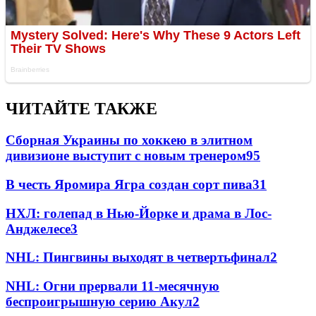
ЧИТАЙТЕ ТАКЖЕ
Сборная Украины по хоккею в элитном
дивизионе выступит с новым тренером
95
В честь Яромира Ягра создан сорт пива
3
1
НХЛ: голепад в Нью-Йорке и драма в Лос-
Анджелесе
3
NHL: Пингвины выходят в четвертьфинал
2
NHL: Огни прервали 11-месячную
беспроигрышную серию Акул
2