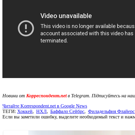
Новини от
Корреспондент.net
в Telegram. Підписуйтесь на на
Читайте Korrespondent.net в Google News
ТЕГИ:
Хоккей
,
НХЛ
,
Баффало Сейбрс
,
Филадельфия Флайерс
Если вы заметили ошибку, выделите необходимый текст и нажми