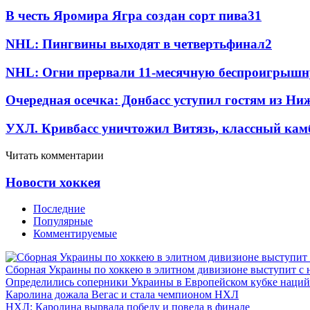
В честь Яромира Ягра создан сорт пива
3
1
NHL: Пингвины выходят в четвертьфинал
2
NHL: Огни прервали 11-месячную беспроигрышн
Очередная осечка: Донбасс уступил гостям из Ни
УХЛ. Кривбасс уничтожил Витязь, классный кам
Читать комментарии
Новости хоккея
Последние
Популярные
Комментируемые
Сборная Украины по хоккею в элитном дивизионе выступит с
Определились соперники Украины в Европейском кубке наций
Каролина дожала Вегас и стала чемпионом НХЛ
НХЛ: Каролина вырвала победу и повела в финале