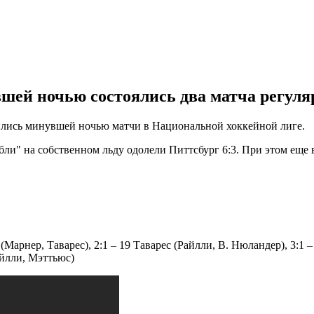
шей ночью состоялись два матча регуля
лись минувшей ночью матчи в Национальной хоккейной лиге.
ли" на собственном льду одолели Питтсбург 6:3. При этом еще в
Марнер, Таварес), 2:1 – 19 Таварес (Райлли, В. Нюландер), 3:1 –
айлли, Мэттьюс)