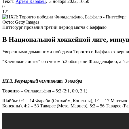
Текст:
Артем Карабец
, 3 ноября 2022, 10:50
0
121
Фото: Getty Images
Питтсбург провалил третий период матча с Баффало
В Национальной хоккейной лиге, минув
Уверенными домашними победами Торонто и Баффало заверши
"Кленовые листья" со счетом 5:2 обыграли Филадельфию, а "саб
НХЛ. Регулярный чемпионат. 3 ноября
Торонто
– Филадельфия – 5:2 (2:1, 0:0, 3:1)
Шайбы: 0:1 – 14 Фараби (Сэнхайм, Конекны), 1:1 – 17 Мэттьюс (
Конекны), 4:2 – 53 Таварес (Мете, Марнер), 5:2 – 56 Таварес (Р