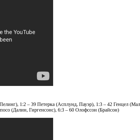
елинг), 1:2 – 39 Петерка (Асплунд, Пауэр), 1:3 – 42 Генцел (Мал
кпосо (Далин, Гиргенсонс), 6:3 – 60 Олофссон (Брайсон)