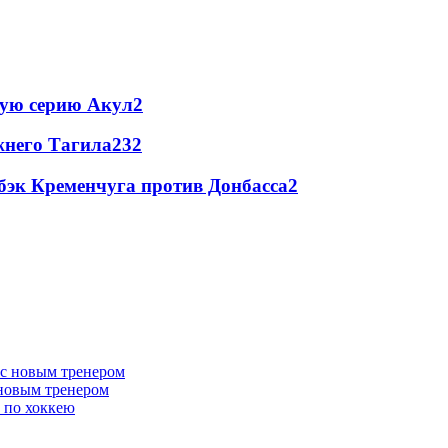
ую серию Акул
2
жнего Тагила
2
32
бэк Кременчуга против Донбасса
2
 новым тренером
 по хоккею