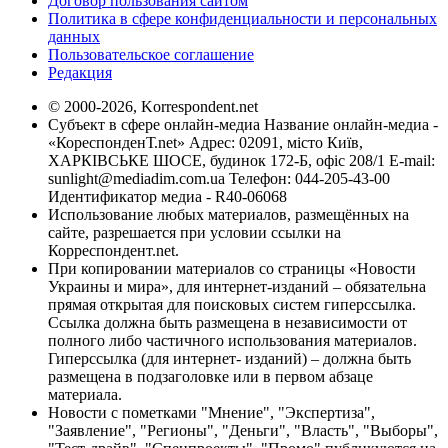
Договор пользования сайтом
Политика в сфере конфиденциальности и персональных
данных
Пользовательское соглашение
Редакция
© 2000-2026, Korrespondent.net
Субъект в сфере онлайн-медиа Название онлайн-медиа -
«КореспонденТ.net» Адрес: 02091, місто Київ,
ХАРКІВСЬКЕ ШОСЕ, будинок 172-Б, офіс 208/1 E-mail:
sunlight@mediadim.com.ua
Телефон: 044-205-43-00
Идентификатор медиа - R40-06068
Использование любых материалов, размещённых на
сайте, разрешается при условии ссылки на
Корреспондент.net.
При копировании материалов со страницы «Новости
Украины и мира», для интернет-изданий – обязательна
прямая открытая для поисковых систем гиперссылка.
Ссылка должна быть размещена в независимости от
полного либо частичного использования материалов.
Гиперссылка (для интернет- изданий) – должна быть
размещена в подзаголовке или в первом абзаце
материала.
Новости с пометками "Мнение", "Экспертиза",
"Заявление", "Регионы", "Деньги", "Власть", "Выборы",