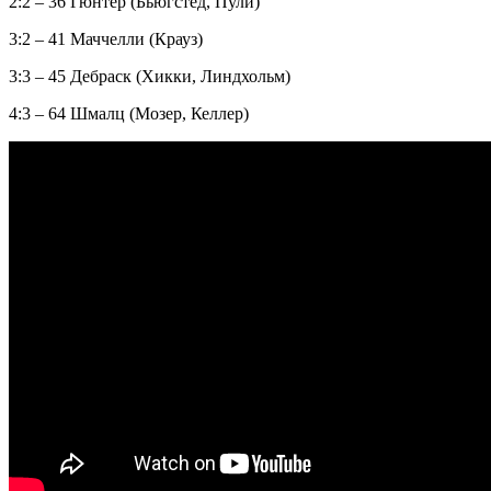
2:2 – 36 Гюнтер (Бьюгстед, Пули)
3:2 – 41 Маччелли (Крауз)
3:3 – 45 Дебраск (Хикки, Линдхольм)
4:3 – 64 Шмалц (Мозер, Келлер)