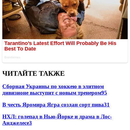
ЧИТАЙТЕ ТАКЖЕ
Сборная Украины по хоккею в элитном
дивизионе выступит с новым тренером
95
В честь Яромира Ягра создан сорт пива
3
1
НХЛ: голепад в Нью-Йорке и драма в Лос-
Анджелесе
3