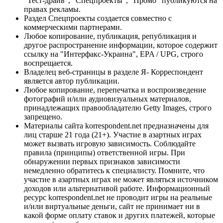
"Тест-драйв", "Спецпроекты", "Промо" публикуются на
правах рекламы.
Раздел Спецпроекты создается совместно с
коммерческими партнерами.
Любое копирование, публикация, републикация и
другое распространение информации, которое содержит
ссылку на "Интерфакс-Украина", EPA / UPG, строго
воспрещается.
Владелец веб-страницы в разделе Я- Корреспондент
является автор публикации.
Любое копирование, перепечатка и воспроизведение
фотографий и/или аудиовизуальных материалов,
принадлежащих правообладателю Getty Images, строго
запрещено.
Материалы сайта korrespondent.net предназначены для
лиц старше 21 года (21+). Участие в азартных играх
может вызвать игровую зависимость. Соблюдайте
правила (принципы) ответственной игры. При
обнаружении первых признаков зависимости
немедленно обратитесь к специалисту. Помните, что
участие в азартных играх не может являться источником
доходов или альтернативой работе. Информационный
ресурс korrespondent.net не проводит игры на реальные
и/или виртуальные деньги, сайт не принимает ни в
какой форме оплату ставок и других платежей, которые