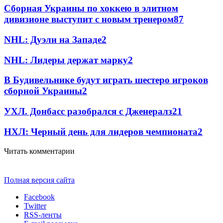
Сборная Украины по хоккею в элитном
дивизионе выступит с новым тренером
87
NHL: Дуэли на Западе
2
NHL: Лидеры держат марку
2
В Будивельнике будут играть шестеро игроков
сборной Украины
2
УХЛ. Донбасс разобрался с Дженералз
2
1
НХЛ: Черный день для лидеров чемпионата
2
Читать комментарии
Полная версия сайта
Facebook
Twitter
RSS-ленты