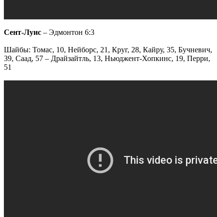
Сент-Луис
– Эдмонтон 6:3
Шайбы: Томас, 10, Нейборс, 21, Круг, 28, Кайру, 35, Бучневич,
39, Саад, 57 – Драйзайтль, 13, Ньюджент-Хопкинс, 19, Перри,
51