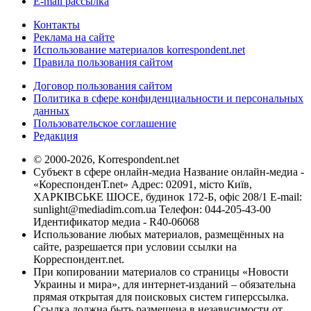
E-mail рассылка
Контакты
Реклама на сайте
Использование материалов korrespondent.net
Правила пользования сайтом
Договор пользования сайтом
Политика в сфере конфиденциальности и персональных
данных
Пользовательское соглашение
Редакция
© 2000-2026, Korrespondent.net
Субъект в сфере онлайн-медиа Название онлайн-медиа -
«КореспонденТ.net» Адрес: 02091, місто Київ,
ХАРКІВСЬКЕ ШОСЕ, будинок 172-Б, офіс 208/1 E-mail:
sunlight@mediadim.com.ua
Телефон: 044-205-43-00
Идентификатор медиа - R40-06068
Использование любых материалов, размещённых на
сайте, разрешается при условии ссылки на
Корреспондент.net.
При копировании материалов со страницы «Новости
Украины и мира», для интернет-изданий – обязательна
прямая открытая для поисковых систем гиперссылка.
Ссылка должна быть размещена в независимости от