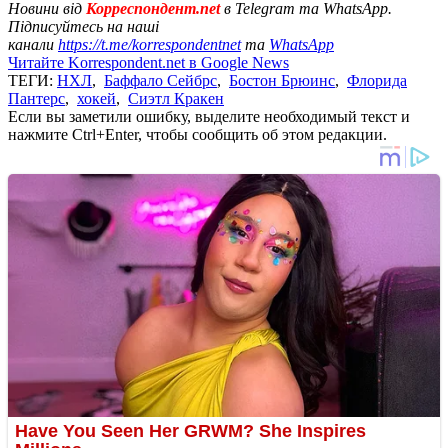
Новини від
Корреспондент.net
в Telegram та WhatsApp.
Підписуйтесь на наші
канали
https://t.me/korrespondentnet
та
WhatsApp
Читайте Korrespondent.net в Google News
ТЕГИ:
НХЛ
,
Баффало Сейбрс
,
Бостон Брюинс
,
Флорида
Пантерс
,
хокей
,
Сиэтл Кракен
Если вы заметили ошибку, выделите необходимый текст и
нажмите Ctrl+Enter, чтобы сообщить об этом редакции.