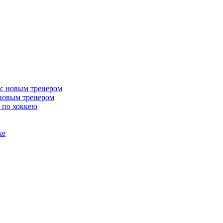
 новым тренером
 по хоккею
ке