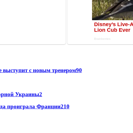
е выступит с новым тренером
90
борной Украины
2
ада проиграла Франции
2
10