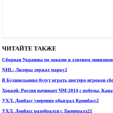
ЧИТАЙТЕ ТАКЖЕ
Сборная Украины по хоккею в элитном дивизион
NHL: Лидеры держат марку
2
В Будивельнике будут играть шестеро игроков с
Хоккей: Россия начинает ЧМ-2014 с победы, Кан
УХЛ. Донбасс уверенно обыграл Кривбасс
2
УХЛ. Донбасс разобрался с Дженералз
2
1