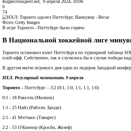
Корреспондент.net, 9 апреля 2024, 10:06
0
74
Фото: Getty Images
В игре Торонто - Питтсбург было горячо
В Национальной хоккейной лиге минув
Торонто остановил взлет Питтсбурга по турнирной таблице НХ
плей-офф. Собственно, так и случилось бы в случае победы на
В другом матче игрового дня один из лидеров Западной конфер
НХЛ. Регулярный чемпионат. 9 апреля
Торонто
– Питтсбург – 3:2 (0:1, 1:0, 1:1, 1:1, 1:0)
0:1 - 18 Ракелль (Малкин)
1:1 - 25 Найз (Райлли, Броди)
2:1 - 41 Мэттьюс (Таварес)
2:2 - 53 О'Коннор (Кросби, Жозеф)