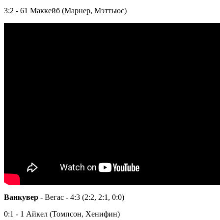
3:2 - 61 Маккейб (Марнер, Мэттьюс)
Ванкувер
- Вегас - 4:3 (2:2, 2:1, 0:0)
0:1 - 1 Айкел (Томпсон, Хенифин)