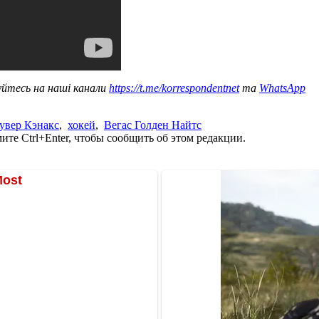
уйтесь на наші канали
https://t.me/korrespondentnet
та
WhatsApp
увер Кэнакс
,
хокей
,
Вегас Голден Найтс
те Ctrl+Enter, чтобы сообщить об этом редакции.