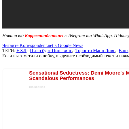
Новини від
Корреспондент.net
в Telegram та WhatsApp. Підпис
Читайте Korrespondent.net в Google News
ТЕГИ:
НХЛ
,
Питтсбург Пингвинс
,
Торонто Мапл Ливс
,
Ванк
Если вы заметили ошибку, выделите необходимый текст и нажми