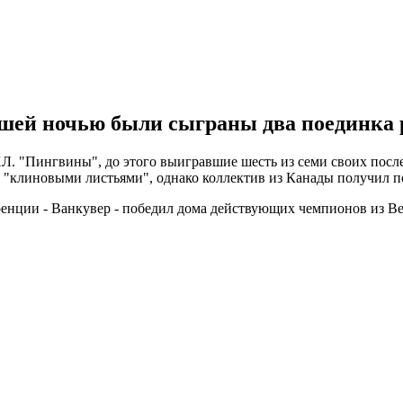
шей ночью были сыграны два поединка р
Л. "Пингвины", до этого выигравшие шесть из семи своих после
д "клиновыми листьями", однако коллектив из Канады получил по
енции - Ванкувер - победил дома действующих чемпионов из Вег