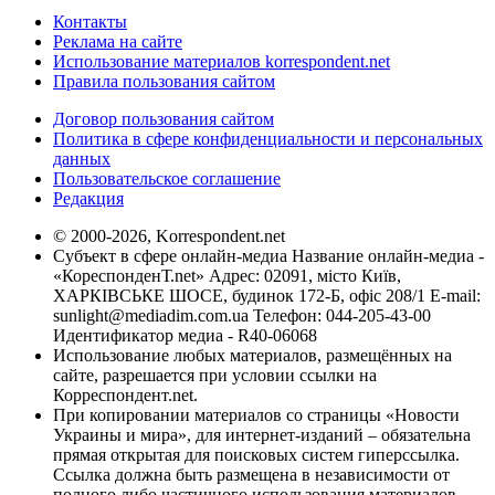
Контакты
Реклама на сайте
Использование материалов korrespondent.net
Правила пользования сайтом
Договор пользования сайтом
Политика в сфере конфиденциальности и персональных
данных
Пользовательское соглашение
Редакция
© 2000-2026, Korrespondent.net
Субъект в сфере онлайн-медиа Название онлайн-медиа -
«КореспонденТ.net» Адрес: 02091, місто Київ,
ХАРКІВСЬКЕ ШОСЕ, будинок 172-Б, офіс 208/1 E-mail:
sunlight@mediadim.com.ua
Телефон: 044-205-43-00
Идентификатор медиа - R40-06068
Использование любых материалов, размещённых на
сайте, разрешается при условии ссылки на
Корреспондент.net.
При копировании материалов со страницы «Новости
Украины и мира», для интернет-изданий – обязательна
прямая открытая для поисковых систем гиперссылка.
Ссылка должна быть размещена в независимости от
полного либо частичного использования материалов.