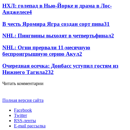
НХЛ: голепад в Нью-Йорке и драма в Лос-
Анджелесе
4
В честь Яромира Ягра создан сорт пива
3
1
NHL: Пингвины выходят в четвертьфинал
2
NHL: Огни прервали 11-месячную
беспроигрышную серию Акул
2
Очередная осечка: Донбасс уступил гостям из
Нижнего Тагила
2
32
Читать комментарии
Полная версия сайта
Facebook
Twitter
RSS-ленты
E-mail рассылка