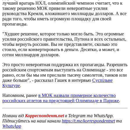
лучший вратарь НХЛ, олимпийский чемпион считает, что к
такому решению МОК привели невероятные усилия
руководства Кремля, вложившего миллиарды долларов. А все
ради того, чтобы иметь огромную площадку для своей
пропаганды.
"Худшее решение, которое только могло быть. Это огромные
усилия российского правительства, Путина и всех остальных,
чтобы вернуть россиян. Вы не представляете, сколько это
стоило, если конвертировать в деньги. Десятки, а может, и
сотни миллиардов долларов.
Это просто невероятная поддержка их пропаганды. Разрешить
российским спортсменам выступить на Олимпиаде - это все
равно, если бы мы им прислали тысячу самолетов, танков или
даже больше", - рассказал Гашек в интервью
Суспільне
Культуре
.
Напомним, ранее
в МОК назвали примерное количество
российских атлетов на предстоящей Олимпиаде в Париже
.
Новини від
Корреспондент.net
в Telegram та WhatsApp.
Підписуйтесь на наші канали
https://t.me/korrespondentnet
та
WhatsApp