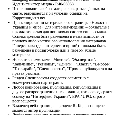
Идентификатор медиа - R40-06068
Использование любых материалов, размещённых на
сайте, разрешается при условии ссылки на
Корреспондент.net.
При копировании материалов со страницы «Новости
Украины и мира», для интернет-изданий – обязательна
прямая открытая для поисковых систем гиперссылка.
Ссылка должна быть размещена в независимости от
полного либо частичного использования материалов.
Гиперссылка (для интернет- изданий) – должна быть
размещена в подзаголовке или в первом абзаце
материала.
Новости с пометками "Мнение", "Экспертиза",
"Заявление", "Регионы", "Деньги", "Власть", "Выборы",
"Тест-драйв", "Спецпроекты", "Промо" публикуются на
правах рекламы.
Раздел Спецпроекты создается совместно с
коммерческими партнерами.
Любое копирование, публикация, републикация и
другое распространение информации, которое содержит
ссылку на "Интерфакс-Украина", EPA / UPG, строго
воспрещается.
Владелец веб-страницы в разделе Я- Корреспондент
является автор публикации.
Любое копирование, перепечатка и воспроизведение