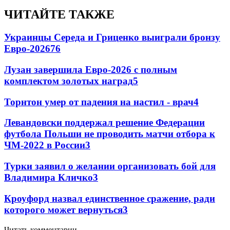
ЧИТАЙТЕ ТАКЖЕ
Украинцы Середа и Гриценко выиграли бронзу
Евро-2026
76
Лузан завершила Евро-2026 с полным
комплектом золотых наград
5
Торнтон умер от падения на настил - врач
4
Левандовски поддержал решение Федерации
футбола Польши не проводить матчи отбора к
ЧМ-2022 в России
3
Турки заявил о желании организовать бой для
Владимира Кличко
3
Кроуфорд назвал единственное сражение, ради
которого может вернуться
3
Читать комментарии