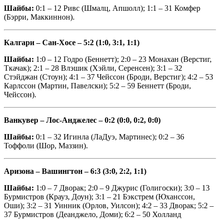
Шайбы:
0:1 – 12 Ривс (Шмалц, Апшолл); 1:1 – 31 Комфер
(Бэрри, Маккиннон).
Калгари – Сан-Хосе – 5:2 (1:0, 3:1, 1:1)
Шайбы:
1:0 – 12 Годро (Беннетт); 2:0 – 23 Монахан (Верстиг,
Ткачак); 2:1 – 28 Влэшик (Хэйли, Серенсен); 3:1 – 32
Стэйджан (Стоун); 4:1 – 37 Чейссон (Броди, Верстиг); 4:2 – 53
Карлссон (Мартин, Павелски); 5:2 – 59 Беннетт (Броди,
Чейссон).
Ванкувер – Лос-Анджелес – 0:2 (0:0, 0:2, 0:0)
Шайбы:
0:1 – 32 Игинла (ЛаДуэ, Мартинес); 0:2 – 36
Тоффоли (Шор, Маззин).
Аризона – Вашингтон – 6:3 (3:0, 2:2, 1:1)
Шайбы:
1:0 – 7 Дворак; 2:0 – 9 Джурис (Голигоски); 3:0 – 13
Бурмистров (Крауз, Доун); 3:1 – 21 Бэкстрем (Юханссон,
Оши); 3:2 – 31 Уинник (Орлов, Уилсон); 4:2 – 33 Дворак; 5:2 –
37 Бурмистров (Деанджело, Доми); 6:2 – 50 Холланд