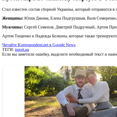
Стал известен состав сборной Украины, который отправится в
Женщины:
Юлия Джима, Елена Пидгрушная, Валя Семеренко,
Мужчины:
Сергей Семенов, Дмитрий Пидручный, Артем Прим
Артем Тищенко и Надежда Белкина, которые также тренируютс
Читайте Korrespondent.net в Google News
ТЕГИ:
isport.ua
Если вы заметили ошибку, выделите необходимый текст и нажми