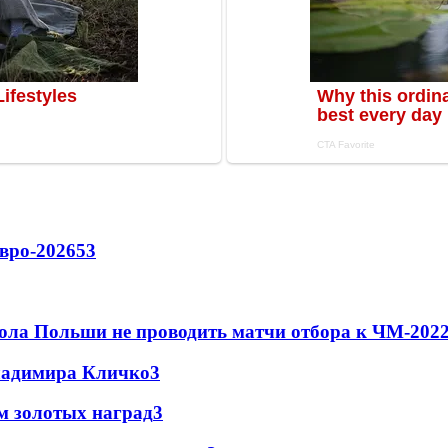
вро-2026
53
ола Польши не проводить матчи отбора к ЧМ-2022
Владимира Кличко
3
м золотых наград
3