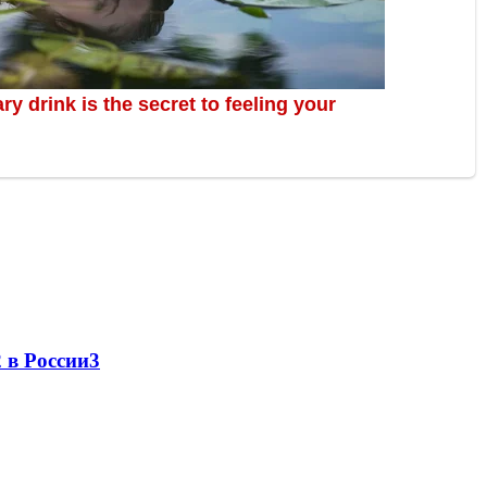
 в России
3