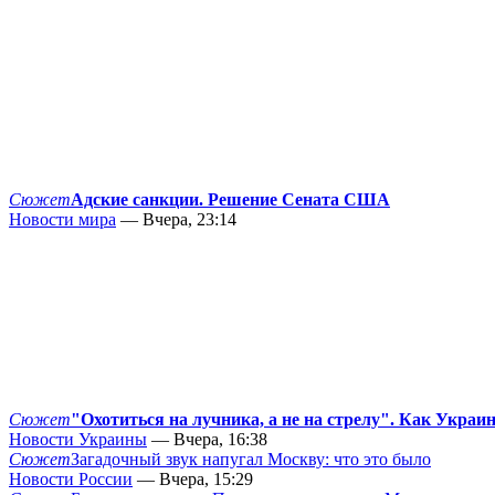
Сюжет
Адские санкции. Решение Сената США
Новости мира
— Вчера, 23:14
Сюжет
"Охотиться на лучника, а не на стрелу". Как Украи
Новости Украины
— Вчера, 16:38
Сюжет
Загадочный звук напугал Москву: что это было
Новости России
— Вчера, 15:29