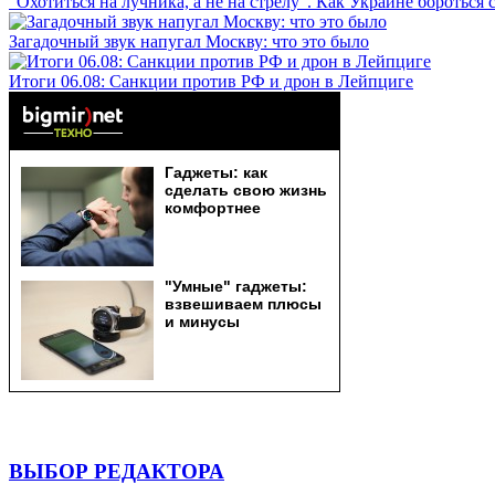
"Охотиться на лучника, а не на стрелу". Как Украине бороться 
Загадочный звук напугал Москву: что это было
Итоги 06.08: Санкции против РФ и дрон в Лейпциге
ВЫБОР РЕДАКТОРА