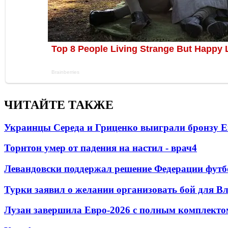
ЧИТАЙТЕ ТАКЖЕ
Украинцы Середа и Гриценко выиграли бронзу Е
Торнтон умер от падения на настил - врач
4
Левандовски поддержал решение Федерации футб
Турки заявил о желании организовать бой для 
Лузан завершила Евро-2026 с полным комплекто