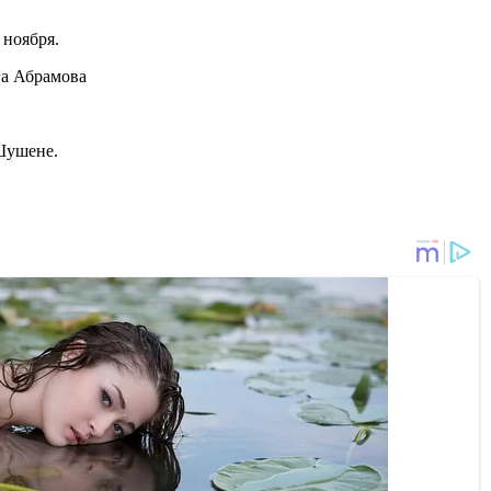
 ноября.
га Абрамова
Шушене.