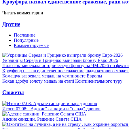
Кроуфорд назвал единственное сражение, ради ко
Читать комментарии
Другие
Последние
Популярные
Комментируемые
Украинцы Середа и Гриценко выиграли бронзу Евро-2026
Полозюк завоевала историческую бронзу на ЧМ-2026 по фехт
Кроуфорд назвал единственное сражение, ради которого может
Комащук завоевала медаль на чемпионате Европы
Кохан здобув золоту медаль на етапі Континентального туру
Сюжеты
Итоги 07.08: "Адские" санкции и "парад" дронов
Адские санкции. Решение Сената США