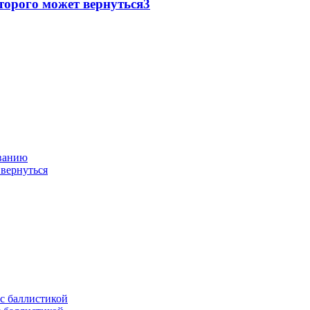
торого может вернуться
3
ованию
 вернуться