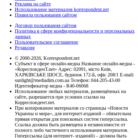
Реклама на сайте
Использование материалов korrespondent.net
Правила пользования сайтом
Договор пользования сайтом
Политика в сфере конфиденциальности и персональных
данных
Пользовательское соглашение
Редакция
© 2000-2026, Korrespondent.net
Субъект в сфере онлайн-медиа Название онлайн-медиа -
«КореспонденТ.net» Адрес: 02091, місто Київ,
ХАРКІВСЬКЕ ШОСЕ, будинок 172-Б, офіс 208/1 E-mail:
sunlight@mediadim.com.ua
Телефон: 044-205-43-00
Идентификатор медиа - R40-06068
Использование любых материалов, размещённых на
сайте, разрешается при условии ссылки на
Корреспондент.net.
При копировании материалов со страницы «Новости
Украины и мира», для интернет-изданий – обязательна
прямая открытая для поисковых систем гиперссылка.
Ссылка должна быть размещена в независимости от
полного либо частичного использования материалов.
Гиперссылка (для интернет- изданий) – должна быть