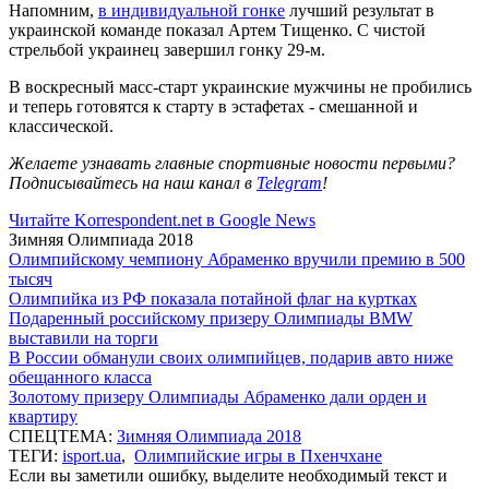
Напомним,
в индивидуальной гонке
лучший результат в
украинской команде показал Артем Тищенко. С чистой
стрельбой украинец завершил гонку 29-м.
В воскресный масс-старт украинские мужчины не пробились
и теперь готовятся к старту в эстафетах - смешанной и
классической.
Желаете узнавать главные спортивные новости первыми?
Подписывайтесь на наш канал в
Telegram
!
Читайте Korrespondent.net в Google News
Зимняя Олимпиада 2018
Олимпийскому чемпиону Абраменко вручили премию в 500
тысяч
Олимпийка из РФ показала потайной флаг на куртках
Подаренный российскому призеру Олимпиады BMW
выставили на торги
В России обманули своих олимпийцев, подарив авто ниже
обещанного класса
Золотому призеру Олимпиады Абраменко дали орден и
квартиру
СПЕЦТЕМА:
Зимняя Олимпиада 2018
ТЕГИ:
isport.ua
,
Олимпийские игры в Пхенчхане
Если вы заметили ошибку, выделите необходимый текст и