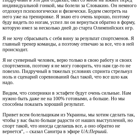
индивидуальной гонкой, мы болели за Словакию. Он немного
отдохнул психологически и физически. Будем смотреть на
него уже на тренировке. Я знаю его очень хорошо, поэтому
буду видеть по ногам, успел ли он вернуться обратно в форму,
которую имел за несколько дней до старта Олимпийских игр.
Я не хочу сбрасывать с себя вину за результат спортсменов. Я
главный тренер команды, а поэтому отвечаю за все, что в ней
происходит.
Я не суеверный человек, верю только в свою работу и своих
спортсменов, поэтому я не могу говорить, что нам где-то не
повезло. Пидручный в тяжелых условиях спринта стрельнул
ноль и сценарий соревнований был такой, что все шло как
надо.
Видим, что соперники в эстафете будут очень сильные. Нам
нужно быть даже не на 100% готовыми, а больше. Но мы
способны показать хороший результат.
Привет всем болельщикам из Украины, мы хотим сделать так,
чтобы у вас было больше радости от наших выступлений, но
спорт такой, что иногда сделаешь все, а оно обратно не
вернется", – сказал Санитра в эфире
UA:Перший
.