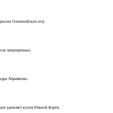
крытии Олимпийских игр.
исок запрещенных.
ндра Абраменко.
нцев удивляет кухня Южной Кореи.