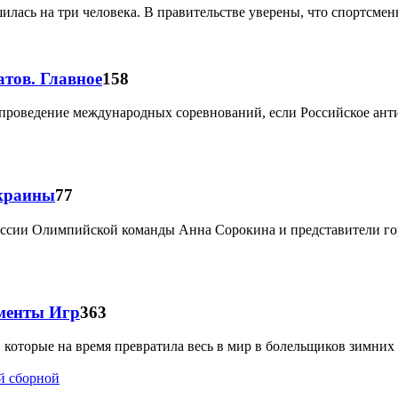
ась на три человека. В правительстве уверены, что спортсмен
тов. Главное
158
на проведение международных соревнований, если Российское ан
Украины
77
миссии Олимпийской команды Анна Сорокина и представители г
менты Игр
363
которые на время превратила весь в мир в болельщиков зимних 