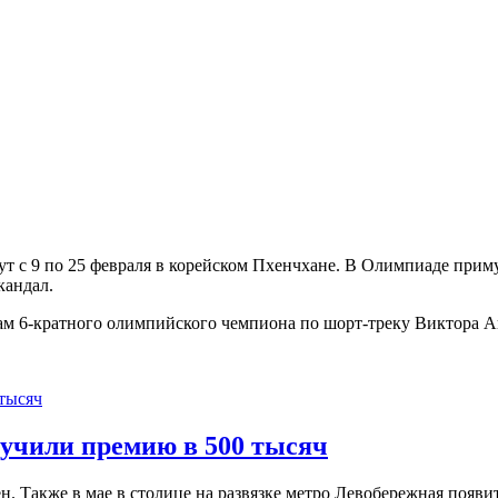
т с 9 по 25 февраля в корейском Пхенчхане. В Олимпиаде примут
кандал.
м 6-кратного олимпийского чемпиона по шорт-треку Виктора А
учили премию в 500 тысяч
. Также в мае в столице на развязке метро Левобережная появит