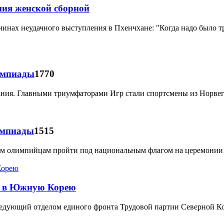
ния женской сборной
инах неудачного выступления в Пхенчхане: "Когда надо было тр
импиады
1770
ния. Главными триумфаторами Игр стали спортсмены из Норвег
импиады
1515
м олимпийцам пройти под национальным флагом на церемонии
а в Южную Корею
аведующий отделом единого фронта Трудовой партии Северной К