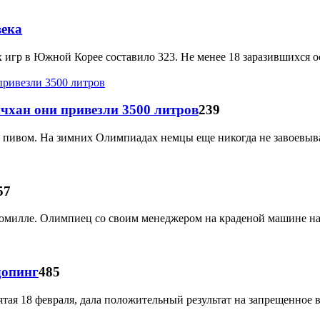
века
гр в Южной Корее составило 323. Не менее 18 заразившихся ос
нчхан они привезли 3500 литров
239
 пивом. На зимних Олимпиадах немцы еще никогда не завоевывал
57
промилле. Олимпиец со своим менеджером на краденой машине 
допинг
485
тая 18 февраля, дала положительный результат на запрещенное 