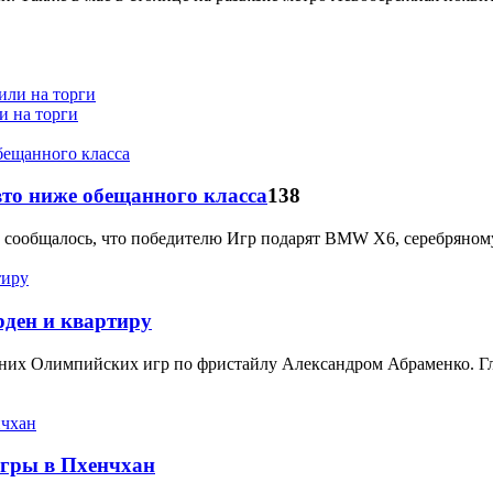
 на торги
вто ниже обещанного класса
138
ьно сообщалось, что победителю Игр подарят BMW X6, серебрян
ден и квартиру
их Олимпийских игр по фристайлу Александром Абраменко. Глава
Игры в Пхенчхан