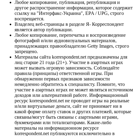
Любое копирование, публикация, републикация и
другое распространение информации, которое содержит
ссылку на "Интерфакс-Украина", EPA / UPG, строго
воспрещается.
Владелец веб-страницы в разделе Я- Корреспондент
является автор публикации.
Любое копирование, перепечатка и воспроизведение
фотографий и/или аудиовизуальных материалов,
принадлежащих правообладателю Getty Images, строго
запрещено.
Материалы сайта korrespondent.net предназначены для
лиц старше 21 года (21+). Участие в азартных играх
может вызвать игровую зависимость. Соблюдайте
правила (принципы) ответственной игры. При
обнаружении первых признаков зависимости
немедленно обратитесь к специалисту. Помните, что
участие в азартных играх не может являться источником
доходов или альтернативой работе. Информационный
ресурс korrespondent.net не проводит игры на реальные
и/или виртуальные деньги, сайт не принимает ни в
какой форме оплату ставок и других платежей, которые
связаны/могут быть связаны с азартными играми,
букмекерами или тотализаторами. Какие-либо
материалы на информационном ресурсе
korrespondent.net публикуются исключительно в