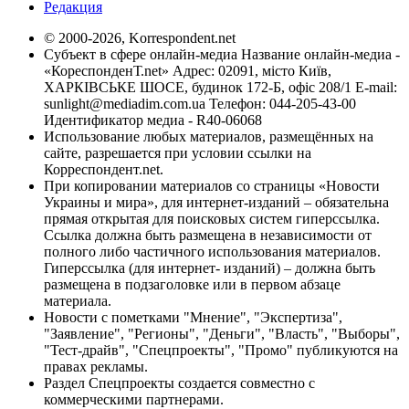
Редакция
© 2000-2026, Korrespondent.net
Субъект в сфере онлайн-медиа Название онлайн-медиа -
«КореспонденТ.net» Адрес: 02091, місто Київ,
ХАРКІВСЬКЕ ШОСЕ, будинок 172-Б, офіс 208/1 E-mail:
sunlight@mediadim.com.ua
Телефон: 044-205-43-00
Идентификатор медиа - R40-06068
Использование любых материалов, размещённых на
сайте, разрешается при условии ссылки на
Корреспондент.net.
При копировании материалов со страницы «Новости
Украины и мира», для интернет-изданий – обязательна
прямая открытая для поисковых систем гиперссылка.
Ссылка должна быть размещена в независимости от
полного либо частичного использования материалов.
Гиперссылка (для интернет- изданий) – должна быть
размещена в подзаголовке или в первом абзаце
материала.
Новости с пометками "Мнение", "Экспертиза",
"Заявление", "Регионы", "Деньги", "Власть", "Выборы",
"Тест-драйв", "Спецпроекты", "Промо" публикуются на
правах рекламы.
Раздел Спецпроекты создается совместно с
коммерческими партнерами.