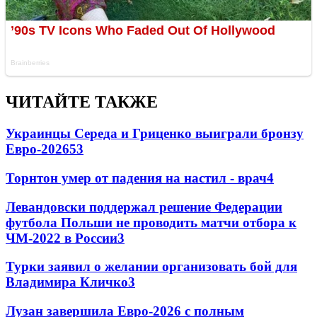
ЧИТАЙТЕ ТАКЖЕ
Украинцы Середа и Гриценко выиграли бронзу
Евро-2026
53
Торнтон умер от падения на настил - врач
4
Левандовски поддержал решение Федерации
футбола Польши не проводить матчи отбора к
ЧМ-2022 в России
3
Турки заявил о желании организовать бой для
Владимира Кличко
3
Лузан завершила Евро-2026 с полным