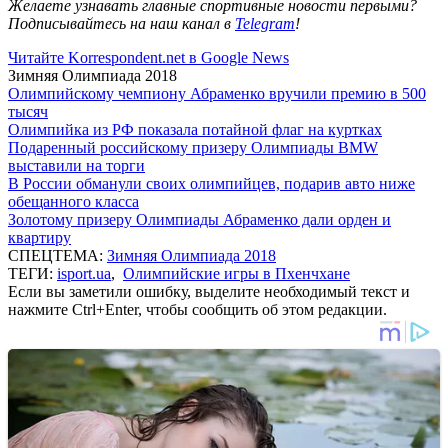
Желаете узнавать главные спортивные новости первыми?
Подписывайтесь на наш канал в
Telegram
!
Читайте Korrespondent.net в Google News
Зимняя Олимпиада 2018
Олимпийскому чемпиону Абраменко вручили премию в 500
тысяч
Олимпийка из РФ показала потайной флаг на куртках
Подаренный российскому призеру Олимпиады BMW
выставили на торги
В России обманули своих олимпийцев, подарив авто ниже
обещанного класса
Золотому призеру Олимпиады Абраменко дали орден и
квартиру
СПЕЦТЕМА:
Зимняя Олимпиада 2018
ТЕГИ:
isport.ua
,
Олимпийские игры в Пхенчхане
Если вы заметили ошибку, выделите необходимый текст и
нажмите Ctrl+Enter, чтобы сообщить об этом редакции.