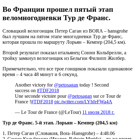
Во Франции прошел пятый этап
веломногодневки Тур де Франс.
Словацкий велогонщик Петер Саган из BORA – hansgrohe
был лучшим на пятом этапе многодневки Тур де Франс,
которая прошла по маршруту Лорьян – Кемпер (204,5 км).
Второй результат показал итальянец Сонни Кольбрелли, а
тройку замкнул велогонщик из Бельгии Филипп Жилбер.
Примечательно, что все трое гонщиков показали одинаковое
время – 4 часа 48 минут и 6 секунд.
Another victory for
@petosagan
today ! Second
success on
#TDF2018
Une seconde victoire pour
@petosagan
sur ce Tour de
France !
#TDF2018
pic.twitter.com/LYhfeFWa4A
— Le Tour de France (@LeTour)
11 июля 2018 г.
Тур де Франс. 5-й этап. Лорьян – Кемпер (204,5 км)
1. Петер Саган (Словакия, Bora–Hansgrohe) – 4:48.06
2. Сонни Кольбрелли (Италия, Bahrain Merida) – то же время