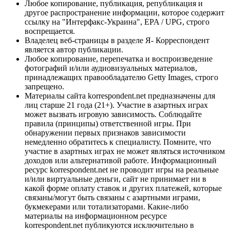
Любое копирование, публикация, републикация и
другое распространение информации, которое содержит
ссылку на "Интерфакс-Украина", EPA / UPG, строго
воспрещается.
Владелец веб-страницы в разделе Я- Корреспондент
является автор публикации.
Любое копирование, перепечатка и воспроизведение
фотографий и/или аудиовизуальных материалов,
принадлежащих правообладателю Getty Images, строго
запрещено.
Материалы сайта korrespondent.net предназначены для
лиц старше 21 года (21+). Участие в азартных играх
может вызвать игровую зависимость. Соблюдайте
правила (принципы) ответственной игры. При
обнаружении первых признаков зависимости
немедленно обратитесь к специалисту. Помните, что
участие в азартных играх не может являться источником
доходов или альтернативой работе. Информационный
ресурс korrespondent.net не проводит игры на реальные
и/или виртуальные деньги, сайт не принимает ни в
какой форме оплату ставок и других платежей, которые
связаны/могут быть связаны с азартными играми,
букмекерами или тотализаторами. Какие-либо
материалы на информационном ресурсе
korrespondent.net публикуются исключительно в