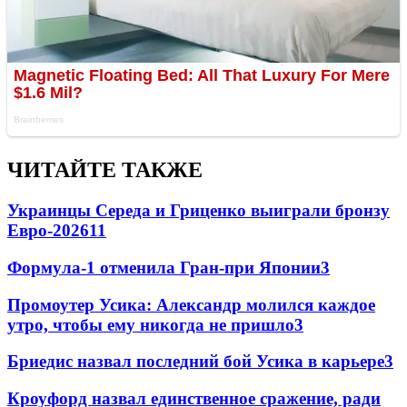
ЧИТАЙТЕ ТАКЖЕ
Украинцы Середа и Гриценко выиграли бронзу
Евро-2026
11
Формула-1 отменила Гран-при Японии
3
Промоутер Усика: Александр молился каждое
утро, чтобы ему никогда не пришло
3
Бриедис назвал последний бой Усика в карьере
3
Кроуфорд назвал единственное сражение, ради