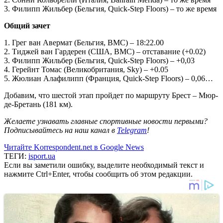
3. Филипп Жильбер (Бельгия, Quick-Step Floors) – то же время
Общий зачет
1. Грег ван Авермат (Бельгия, BMC) – 18:22.00
2. Тиджей ван Гардерен (США, BMC) – отставание (+0.02)
3. Филипп Жильбер (Бельгия, Quick-Step Floors) – +0,03
4. Герейнт Томас (Великобритания, Sky) – +0.05
5. Жюлиан Алафилипп (Франция, Quick-Step Floors) – 0,06…
Добавим, что шестой этап пройдет по маршруту Брест – Мюр-
де-Бретань (181 км).
Желаете узнавать главные спортивные новости первыми?
Подписывайтесь на наш канал в
Telegram
!
Читайте Korrespondent.net в Google News
ТЕГИ:
isport.ua
Если вы заметили ошибку, выделите необходимый текст и
нажмите Ctrl+Enter, чтобы сообщить об этом редакции.