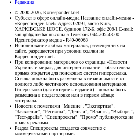
Редакция
© 2000-2026, Korrespondent.net
Субъект в сфере онлайн-медиа Название онлайн-медиа -
«КореспонденТ.net» Адрес: 02091, місто Київ,
ХАРКІВСЬКЕ ШОСЕ, будинок 172-Б, офіс 208/1 E-mail:
sunlight@mediadim.com.ua
Телефон: 044-205-43-00
Идентификатор медиа - R40-06068
Использование любых материалов, размещённых на
сайте, разрешается при условии ссылки на
Корреспондент.net.
При копировании материалов со страницы «Новости
Украины и мира», для интернет-изданий – обязательна
прямая открытая для поисковых систем гиперссылка.
Ссылка должна быть размещена в независимости от
полного либо частичного использования материалов.
Гиперссылка (для интернет- изданий) – должна быть
размещена в подзаголовке или в первом абзаце
материала.
Новости с пометками "Мнение", "Экспертиза",
"Заявление", "Регионы", "Деньги", "Власть", "Выборы",
"Тест-драйв", "Спецпроекты", "Промо" публикуются на
правах рекламы.
Раздел Спецпроекты создается совместно с
коммерческими партнерами.