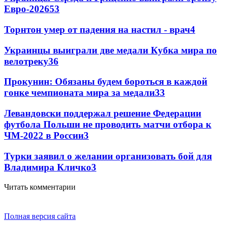
Евро-2026
53
Торнтон умер от падения на настил - врач
4
Украинцы выиграли две медали Кубка мира по
велотреку
3
6
Прокунин: Обязаны будем бороться в каждой
гонке чемпионата мира за медали
3
3
Левандовски поддержал решение Федерации
футбола Польши не проводить матчи отбора к
ЧМ-2022 в России
3
Турки заявил о желании организовать бой для
Владимира Кличко
3
Читать комментарии
Полная версия сайта