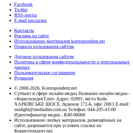
Facebook
Twitter
RSS-ленты
E-mail рассылка
Контакты
Реклама на сайте
Использование материалов korrespondent.net
Правила пользования сайтом
Договор пользования сайтом
Политика в сфере конфиденциальности и персональных
данных
Пользовательское соглашение
Редакция
© 2000-2026, Korrespondent.net
Субъект в сфере онлайн-медиа Название онлайн-медиа -
«КореспонденТ.net» Адрес: 02091, місто Київ,
ХАРКІВСЬКЕ ШОСЕ, будинок 172-Б, офіс 208/1 E-mail:
sunlight@mediadim.com.ua
Телефон: 044-205-43-00
Идентификатор медиа - R40-06068
Использование любых материалов, размещённых на
сайте, разрешается при условии ссылки на
Корреспондент.net.