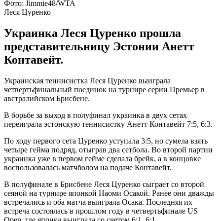
Фото: Jimmie48/WTA
Леся Цуренко
Украинка Леся Цуренко прошла
представительницу Эстонии Анетт
Контавейт.
Украинская теннисистка Леся Цуренко выиграла
четвертьфинальный поединок на турнире серии Премьер в
австралийском Брисбене.
В борьбе за выход в полуфинал украинка в двух сетах
переиграла эстонскую теннисистку Анетт Контавейт 7:5, 6:3.
По ходу первого сета Цуренко уступала 3:5, но сумела взять
четыре гейма подряд, отыграв два сетбола. Во второй партии
украинка уже в первом гейме сделала брейк, а в концовке
воспользовалась матчболом на подаче Контавейт.
В полуфинале в Брисбене Леся Цуренко сыграет со второй
сеяной на турнире японкой Наоми Осакой. Ранее они дважды
встречались и оба матча выиграла Осака. Последняя их
встреча состоялась в прошлом году в четвертьфинале US
Open, где японка выиграла со счетом 6:1, 6:1.