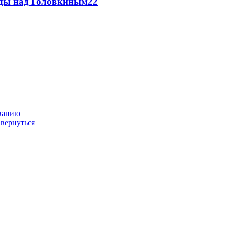
еды над Головкиным
2
2
ованию
 вернуться