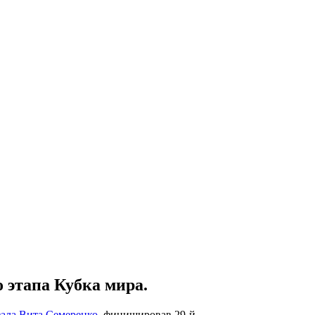
 этапа Кубка мира.
зала Вита Семеренко
, финишировав 29-й.