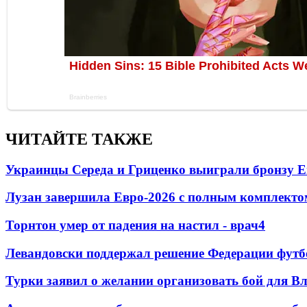
ЧИТАЙТЕ ТАКЖЕ
Украинцы Середа и Гриценко выиграли бронзу Е
Лузан завершила Евро-2026 с полным комплекто
Торнтон умер от падения на настил - врач
4
Левандовски поддержал решение Федерации футб
Турки заявил о желании организовать бой для 