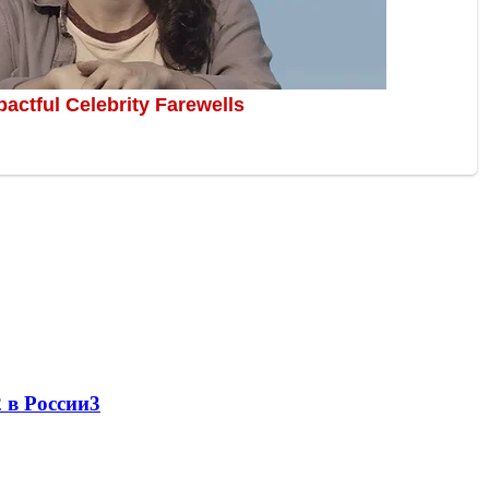
 в России
3