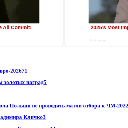
вро-2026
71
м золотых наград
5
ола Польши не проводить матчи отбора к ЧМ-2022
Владимира Кличко
3