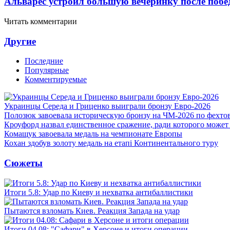
Альварес устроил большую вечеринку после поб
Читать комментарии
Другие
Последние
Популярные
Комментируемые
Украинцы Середа и Гриценко выиграли бронзу Евро-2026
Полозюк завоевала историческую бронзу на ЧМ-2026 по фехт
Кроуфорд назвал единственное сражение, ради которого может
Комащук завоевала медаль на чемпионате Европы
Кохан здобув золоту медаль на етапі Континентального туру
Сюжеты
Итоги 5.8: Удар по Киеву и нехватка антибаллистики
Пытаются взломать Киев. Реакция Запада на удар
Итоги 04.08: "Сафари" в Херсоне и итоги операции