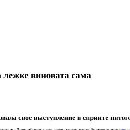
 лежке виновата сама
вала свое выступление в спринте пятого
иатлону. Лучший результат среди украинских биатлонисток
пока