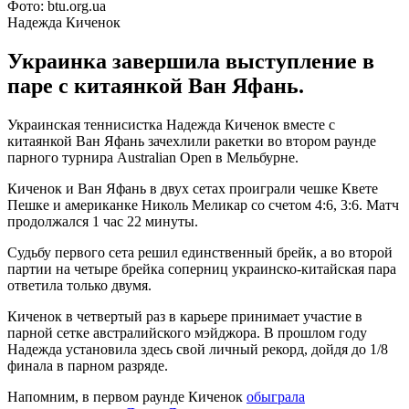
Фото: btu.org.ua
Надежда Киченок
Украинка завершила выступление в
паре с китаянкой Ван Яфань.
Украинская теннисистка Надежда Киченок вместе с
китаянкой Ван Яфань зачехлили ракетки во втором раунде
парного турнира Australian Open в Мельбурне.
Киченок и Ван Яфань в двух сетах проиграли чешке Квете
Пешке и американке Николь Меликар со счетом 4:6, 3:6. Матч
продолжался 1 час 22 минуты.
Судьбу первого сета решил единственный брейк, а во второй
партии на четыре брейка соперниц украинско-китайская пара
ответила только двумя.
Киченок в четвертый раз в карьере принимает участие в
парной сетке австралийского мэйджора. В прошлом году
Надежда установила здесь свой личный рекорд, дойдя до 1/8
финала в парном разряде.
Напомним, в первом раунде Киченок
обыграла