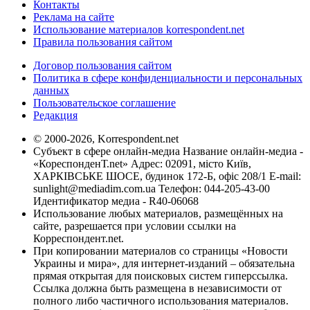
Контакты
Реклама на сайте
Использование материалов korrespondent.net
Правила пользования сайтом
Договор пользования сайтом
Политика в сфере конфиденциальности и персональных
данных
Пользовательское соглашение
Редакция
© 2000-2026, Korrespondent.net
Субъект в сфере онлайн-медиа Название онлайн-медиа -
«КореспонденТ.net» Адрес: 02091, місто Київ,
ХАРКІВСЬКЕ ШОСЕ, будинок 172-Б, офіс 208/1 E-mail:
sunlight@mediadim.com.ua
Телефон: 044-205-43-00
Идентификатор медиа - R40-06068
Использование любых материалов, размещённых на
сайте, разрешается при условии ссылки на
Корреспондент.net.
При копировании материалов со страницы «Новости
Украины и мира», для интернет-изданий – обязательна
прямая открытая для поисковых систем гиперссылка.
Ссылка должна быть размещена в независимости от
полного либо частичного использования материалов.