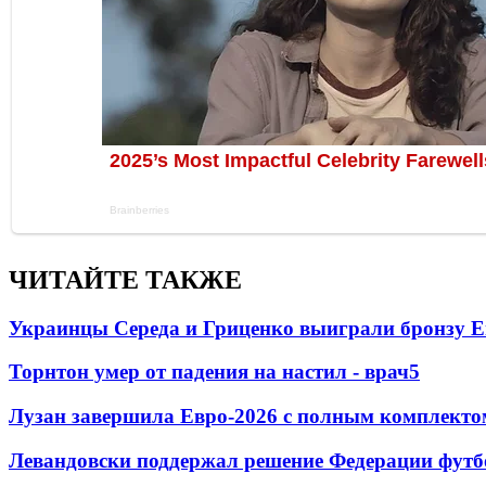
ЧИТАЙТЕ ТАКЖЕ
Украинцы Середа и Гриценко выиграли бронзу Е
Торнтон умер от падения на настил - врач
5
Лузан завершила Евро-2026 с полным комплекто
Левандовски поддержал решение Федерации футб