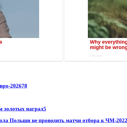
вро-2026
78
м золотых наград
5
ола Польши не проводить матчи отбора к ЧМ-2022