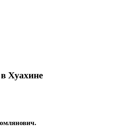
 в Хуахине
Томлянович.