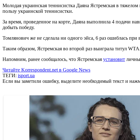
Молодая украинская теннисистка Даяна Ястремская в тяжелом ма
пользу украинской теннисистки.
За время, проведенное на корте, Даяна выполнила 4 подачи на
добыть победу.
Томлянович же не сделала ни одного эйса, 6 раз ошиблась при 
Таким образом, Ястремская во второй раз выиграла титул WTA
Напомним, ранее сообщалось, что Ястремская
установит
личный
Читайте Korrespondent.net в Google News
ТЕГИ:
isport.ua
Если вы заметили ошибку, выделите необходимый текст и нажми