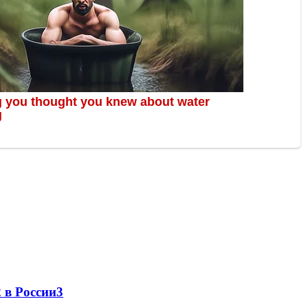
 в России
3