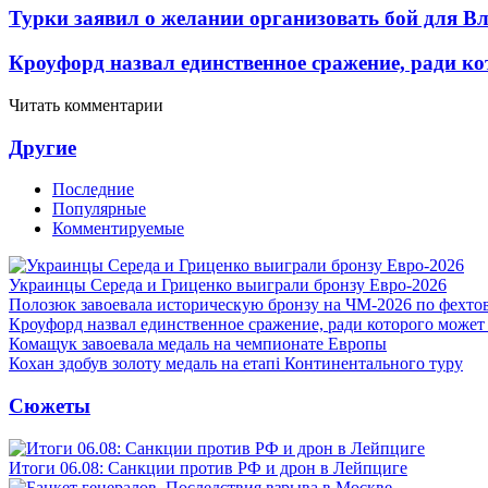
Турки заявил о желании организовать бой для 
Кроуфорд назвал единственное сражение, ради ко
Читать комментарии
Другие
Последние
Популярные
Комментируемые
Украинцы Середа и Гриценко выиграли бронзу Евро-2026
Полозюк завоевала историческую бронзу на ЧМ-2026 по фехт
Кроуфорд назвал единственное сражение, ради которого может
Комащук завоевала медаль на чемпионате Европы
Кохан здобув золоту медаль на етапі Континентального туру
Сюжеты
Итоги 06.08: Санкции против РФ и дрон в Лейпциге