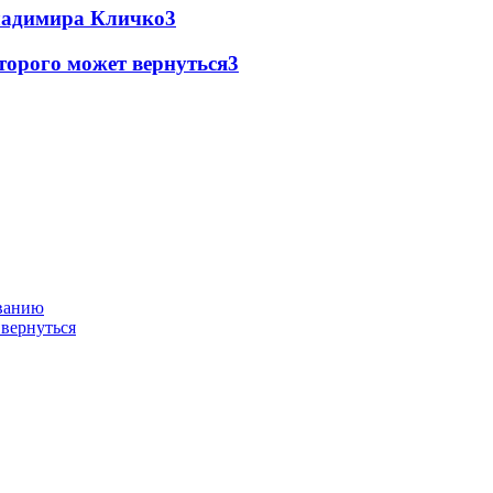
Владимира Кличко
3
торого может вернуться
3
ованию
 вернуться