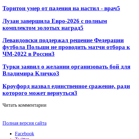
Торнтон умер от падения на настил - врач
5
Лузан завершила Евро-2026 с полным
комплектом золотых наград
5
Левандовски поддержал решение Федерации
футбола Польши не проводить матчи отбора к
ЧМ-2022 в России
3
Турки заявил о желании организовать бой для
Владимира Кличко
3
Кроуфорд назвал единственное сражение, ради
которого может вернуться
3
Читать комментарии
Полная версия сайта
Facebook