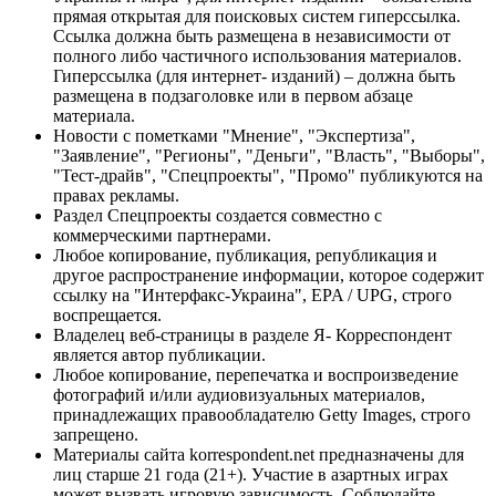
прямая открытая для поисковых систем гиперссылка.
Ссылка должна быть размещена в независимости от
полного либо частичного использования материалов.
Гиперссылка (для интернет- изданий) – должна быть
размещена в подзаголовке или в первом абзаце
материала.
Новости с пометками "Мнение", "Экспертиза",
"Заявление", "Регионы", "Деньги", "Власть", "Выборы",
"Тест-драйв", "Спецпроекты", "Промо" публикуются на
правах рекламы.
Раздел Спецпроекты создается совместно с
коммерческими партнерами.
Любое копирование, публикация, републикация и
другое распространение информации, которое содержит
ссылку на "Интерфакс-Украина", EPA / UPG, строго
воспрещается.
Владелец веб-страницы в разделе Я- Корреспондент
является автор публикации.
Любое копирование, перепечатка и воспроизведение
фотографий и/или аудиовизуальных материалов,
принадлежащих правообладателю Getty Images, строго
запрещено.
Материалы сайта korrespondent.net предназначены для
лиц старше 21 года (21+). Участие в азартных играх
может вызвать игровую зависимость. Соблюдайте