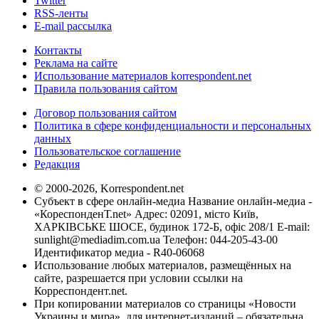
Twitter
RSS-ленты
E-mail рассылка
Контакты
Реклама на сайте
Использование материалов korrespondent.net
Правила пользования сайтом
Договор пользования сайтом
Политика в сфере конфиденциальности и персональных
данных
Пользовательское соглашение
Редакция
© 2000-2026, Korrespondent.net
Субъект в сфере онлайн-медиа Название онлайн-медиа -
«КореспонденТ.net» Адрес: 02091, місто Київ,
ХАРКІВСЬКЕ ШОСЕ, будинок 172-Б, офіс 208/1 E-mail:
sunlight@mediadim.com.ua
Телефон: 044-205-43-00
Идентификатор медиа - R40-06068
Использование любых материалов, размещённых на
сайте, разрешается при условии ссылки на
Корреспондент.net.
При копировании материалов со страницы «Новости
Украины и мира», для интернет-изданий – обязательна