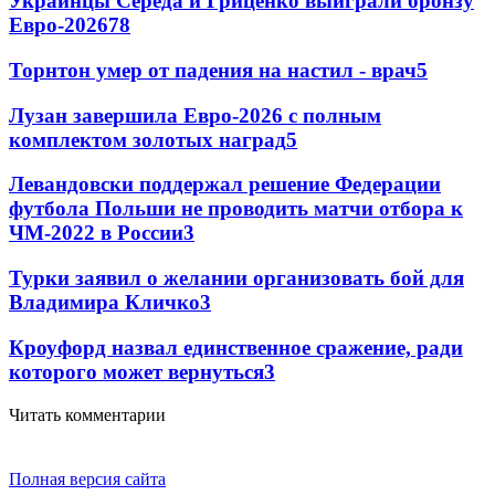
Украинцы Середа и Гриценко выиграли бронзу
Евро-2026
78
Торнтон умер от падения на настил - врач
5
Лузан завершила Евро-2026 с полным
комплектом золотых наград
5
Левандовски поддержал решение Федерации
футбола Польши не проводить матчи отбора к
ЧМ-2022 в России
3
Турки заявил о желании организовать бой для
Владимира Кличко
3
Кроуфорд назвал единственное сражение, ради
которого может вернуться
3
Читать комментарии
Полная версия сайта