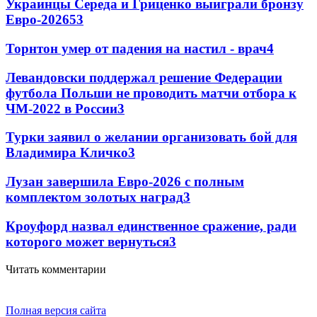
Украинцы Середа и Гриценко выиграли бронзу
Евро-2026
53
Торнтон умер от падения на настил - врач
4
Левандовски поддержал решение Федерации
футбола Польши не проводить матчи отбора к
ЧМ-2022 в России
3
Турки заявил о желании организовать бой для
Владимира Кличко
3
Лузан завершила Евро-2026 с полным
комплектом золотых наград
3
Кроуфорд назвал единственное сражение, ради
которого может вернуться
3
Читать комментарии
Полная версия сайта