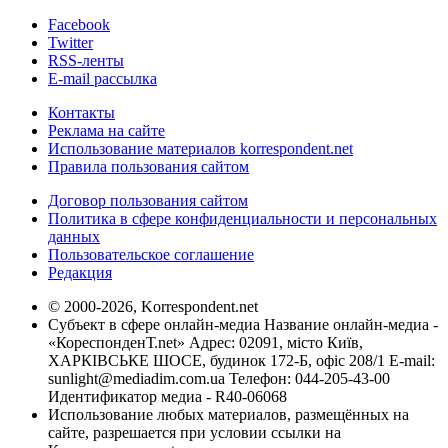
Facebook
Twitter
RSS-ленты
E-mail рассылка
Контакты
Реклама на сайте
Использование материалов korrespondent.net
Правила пользования сайтом
Договор пользования сайтом
Политика в сфере конфиденциальности и персональных
данных
Пользовательское соглашение
Редакция
© 2000-2026, Korrespondent.net
Субъект в сфере онлайн-медиа Название онлайн-медиа -
«КореспонденТ.net» Адрес: 02091, місто Київ,
ХАРКІВСЬКЕ ШОСЕ, будинок 172-Б, офіс 208/1 E-mail:
sunlight@mediadim.com.ua
Телефон: 044-205-43-00
Идентификатор медиа - R40-06068
Использование любых материалов, размещённых на
сайте, разрешается при условии ссылки на