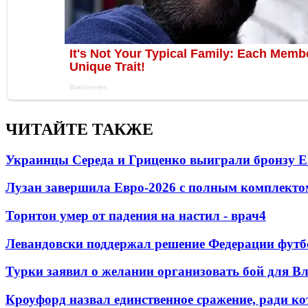
ЧИТАЙТЕ ТАКЖЕ
Украинцы Середа и Гриценко выиграли бронзу Е
Лузан завершила Евро-2026 с полным комплекто
Торнтон умер от падения на настил - врач
4
Левандовски поддержал решение Федерации футб
Турки заявил о желании организовать бой для 
Кроуфорд назвал единственное сражение, ради ко