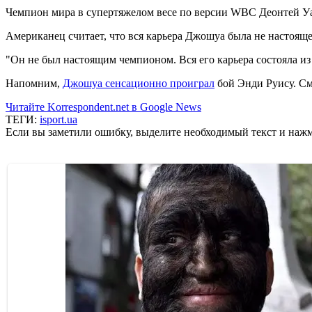
Чемпион мира в супертяжелом весе по версии WBC Деонтей У
Американец считает, что вся карьера Джошуа была не настояще
"Он не был настоящим чемпионом. Вся его карьера состояла из 
Напомним,
Джошуа сенсационно проиграл
бой Энди Руису. С
Читайте Korrespondent.net в Google News
ТЕГИ:
isport.ua
Если вы заметили ошибку, выделите необходимый текст и нажми