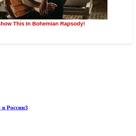
 в России
3