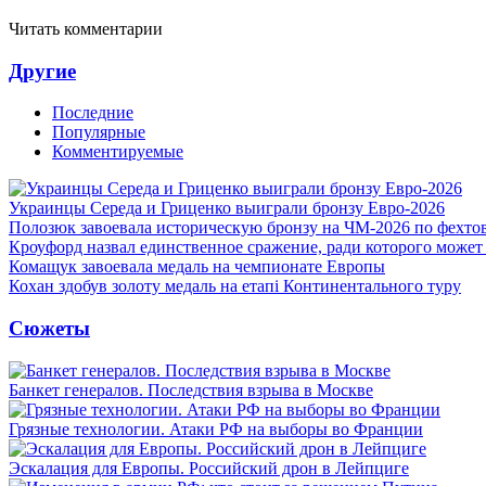
Читать комментарии
Другие
Последние
Популярные
Комментируемые
Украинцы Середа и Гриценко выиграли бронзу Евро-2026
Полозюк завоевала историческую бронзу на ЧМ-2026 по фехт
Кроуфорд назвал единственное сражение, ради которого может
Комащук завоевала медаль на чемпионате Европы
Кохан здобув золоту медаль на етапі Континентального туру
Сюжеты
Банкет генералов. Последствия взрыва в Москве
Грязные технологии. Атаки РФ на выборы во Франции
Эскалация для Европы. Российский дрон в Лейпциге