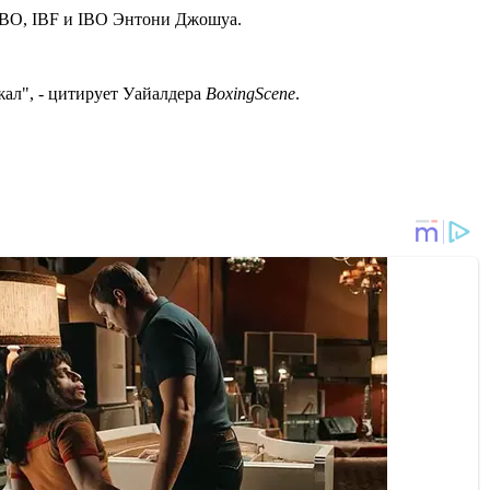
WBO, IBF и IBO Энтони Джошуа.
жал", - цитирует Уайалдера
BoxingScene
.