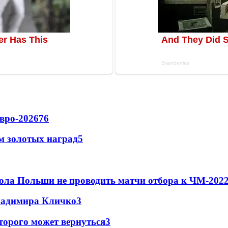
вро-2026
76
м золотых наград
5
ола Польши не проводить матчи отбора к ЧМ-2022
Владимира Кличко
3
торого может вернуться
3