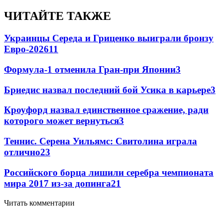
ЧИТАЙТЕ ТАКЖЕ
Украинцы Середа и Гриценко выиграли бронзу
Евро-2026
11
Формула-1 отменила Гран-при Японии
3
Бриедис назвал последний бой Усика в карьере
3
Кроуфорд назвал единственное сражение, ради
которого может вернуться
3
Теннис. Серена Уильямс: Свитолина играла
отлично
2
3
Российского борца лишили серебра чемпионата
мира 2017 из-за допинга
2
1
Читать комментарии