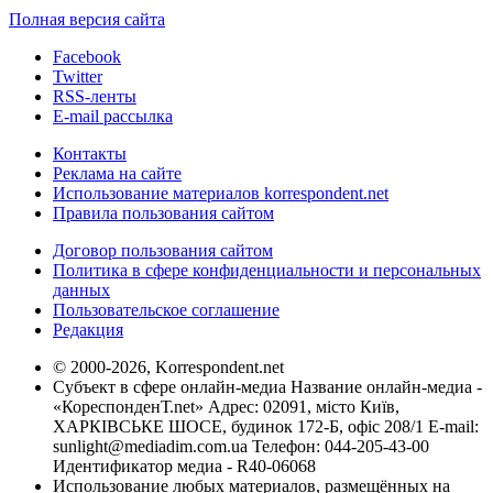
Полная версия сайта
Facebook
Twitter
RSS-ленты
E-mail рассылка
Контакты
Реклама на сайте
Использование материалов korrespondent.net
Правила пользования сайтом
Договор пользования сайтом
Политика в сфере конфиденциальности и персональных
данных
Пользовательское соглашение
Редакция
© 2000-2026, Korrespondent.net
Субъект в сфере онлайн-медиа Название онлайн-медиа -
«КореспонденТ.net» Адрес: 02091, місто Київ,
ХАРКІВСЬКЕ ШОСЕ, будинок 172-Б, офіс 208/1 E-mail:
sunlight@mediadim.com.ua
Телефон: 044-205-43-00
Идентификатор медиа - R40-06068
Использование любых материалов, размещённых на