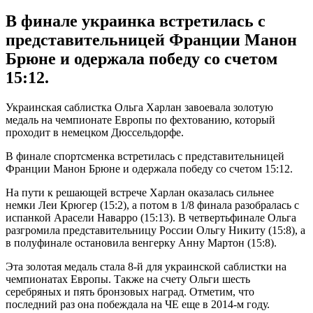
В финале украинка встретилась с
представительницей Франции Манон
Брюне и одержала победу со счетом
15:12.
Украинская саблистка Ольга Харлан завоевала золотую
медаль на чемпионате Европы по фехтованию, который
проходит в немецком Дюссельдорфе.
В финале спортсменка встретилась с представительницей
Франции Манон Брюне и одержала победу со счетом 15:12.
На пути к решающей встрече Харлан оказалась сильнее
немки Леи Крюгер (15:2), а потом в 1/8 финала разобралась с
испанкой Арасели Наварро (15:13). В четвертьфинале Ольга
разгромила представительницу России Ольгу Никиту (15:8), а
в полуфинале остановила венгерку Анну Мартон (15:8).
Эта золотая медаль стала 8-й для украинской саблистки на
чемпионатах Европы. Также на счету Ольги шесть
серебряных и пять бронзовых наград. Отметим, что
последний раз она побеждала на ЧЕ еще в 2014-м году.