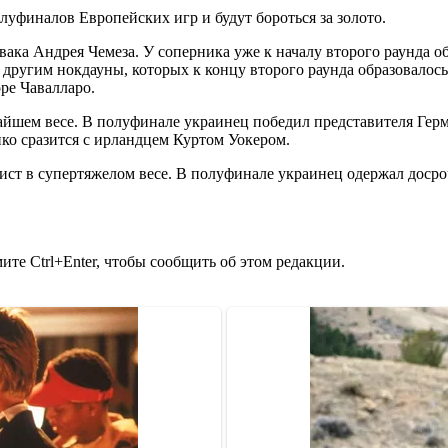
луфиналов Европейских игр и будут бороться за золото.
ка Андрея Чемеза. У соперника уже к началу второго раунда обр
 другим нокдауны, которых к концу второго раунда образовалось
ре Чавалларо.
айшем весе. В полуфинале украинец победил представителя Гер
нко сразится с ирландцем Куртом Уокером.
ист в супертяжелом весе. В полуфинале украинец одержал доср
те Ctrl+Enter, чтобы сообщить об этом редакции.