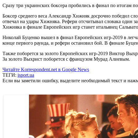
Сразу три украинских боксера пробились в финал по итогам по
Боксер среднего веса Александр Хижняк досрочно победил слова
отвечал на удары Хижняка. Рефери отсчитывал словака один за
Хижняка в финале Европейских игр станет итальянец Сальвато
Николай Буценко вышел в финал Европейских игр-2019 в легч
конце первого раунда, и рефери остановил бой. В финале Буце
Также поборется за золото Европейских игр-2019 Виктор Выхр
За золото Выхрист поборется с французом Мурад Алиевым.
Читайте Korrespondent.net в Google News
ТЕГИ:
isport.ua
Если вы заметили ошибку, выделите необходимый текст и нажми