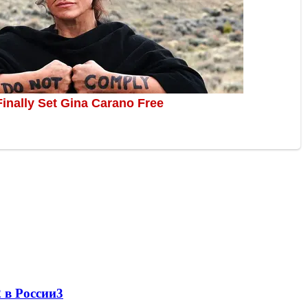
 в России
3