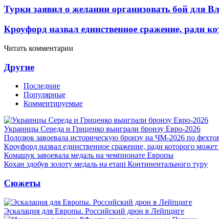
Турки заявил о желании организовать бой для 
Кроуфорд назвал единственное сражение, ради ко
Читать комментарии
Другие
Последние
Популярные
Комментируемые
Украинцы Середа и Гриценко выиграли бронзу Евро-2026
Полозюк завоевала историческую бронзу на ЧМ-2026 по фехт
Кроуфорд назвал единственное сражение, ради которого может
Комащук завоевала медаль на чемпионате Европы
Кохан здобув золоту медаль на етапі Континентального туру
Сюжеты
Эскалация для Европы. Российский дрон в Лейпциге