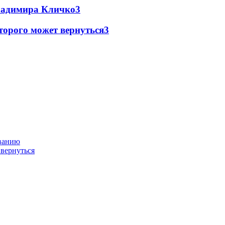
Владимира Кличко
3
торого может вернуться
3
ованию
 вернуться