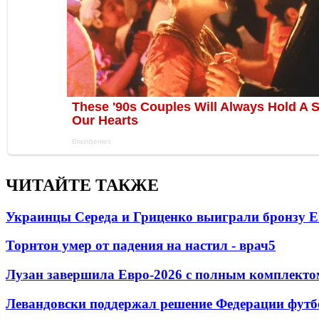
ЧИТАЙТЕ ТАКЖЕ
Украинцы Середа и Гриценко выиграли бронзу Е
Торнтон умер от падения на настил - врач
5
Лузан завершила Евро-2026 с полным комплекто
Левандовски поддержал решение Федерации футб