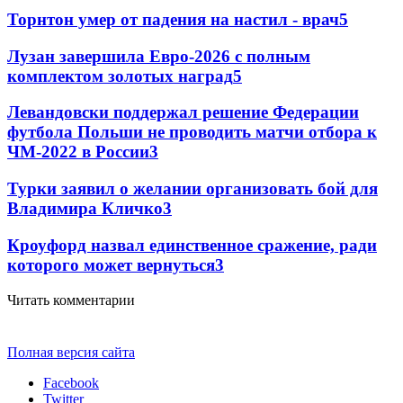
Торнтон умер от падения на настил - врач
5
Лузан завершила Евро-2026 с полным
комплектом золотых наград
5
Левандовски поддержал решение Федерации
футбола Польши не проводить матчи отбора к
ЧМ-2022 в России
3
Турки заявил о желании организовать бой для
Владимира Кличко
3
Кроуфорд назвал единственное сражение, ради
которого может вернуться
3
Читать комментарии
Полная версия сайта
Facebook
Twitter