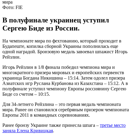
Фото: FIE
В полуфинале украинец уступил
Сергею Биде из России.
На чемпионате мира по фехтованию, который проходит в
Будапеште, копилка сборной Украины пополнилась еще
одной наградой. Бронзовую медаль завоевал шпажист Игорь
Рейзлин.
Игорь Рейзлин в 1/8 финала победил чемпиона мира и
многократного призера мировых и европейских первенств
украинца Богдана Никишина – 15:14. Затем одолел призера
Азиатских игр Руслана Курбанова из Казахстана – 15:12. А в
полуфинале уступил чемпиону Европы россиянину Сергею
Биде со счетом – 10:15.
Для 34-летнего Рейзлина – это первая медаль чемпионата
мира. Ранее он становился серебряным призером чемпионата
Европы 2011 в командных соревнованиях.
Ранее бронзу Украине также принесла шпага –
третье место
заняла Елена Кривицкая
.