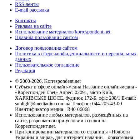
RSS-ленты
E-mail рассылка
Контакты
Реклама на сайте
Использование материалов korrespondent.net
Правила пользования сайтом
Договор пользования сайтом
Политика в сфере конфиденциальности и персональных
данных
Пользовательское соглашение
Редакция
© 2000-2026, Korrespondent.net
Субъект в сфере онлайн-медиа Название онлайн-медиа -
«КореспонденТ.net» Адрес: 02091, місто Київ,
ХАРКІВСЬКЕ ШОСЕ, будинок 172-Б, офіс 208/1 E-mail:
sunlight@mediadim.com.ua
Телефон: 044-205-43-00
Идентификатор медиа - R40-06068
Использование любых материалов, размещённых на
сайте, разрешается при условии ссылки на
Корреспондент.net.
При копировании материалов со страницы «Новости
Украины и мира», для интернет-изданий – обязательна