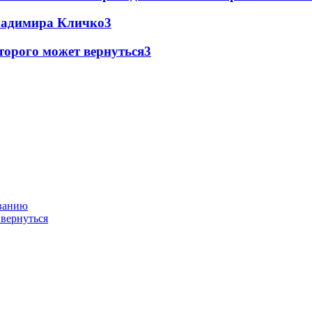
Владимира Кличко
3
торого может вернуться
3
ованию
 вернуться