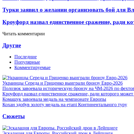
Турки заявил о желании организовать бой для 
Кроуфорд назвал единственное сражение, ради ко
Читать комментарии
Другие
Последние
Популярные
Комментируемые
Украинцы Середа и Гриценко выиграли бронзу Евро-2026
Полозюк завоевала историческую бронзу на ЧМ-2026 по фехт
Кроуфорд назвал единственное сражение, ради которого может
Комащук завоевала медаль на чемпионате Европы
Кохан здобув золоту медаль на етапі Континентального туру
Сюжеты
Эскалация для Европы. Российский дрон в Лейпциге