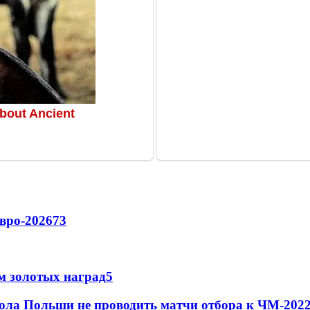
вро-2026
73
м золотых наград
5
ола Польши не проводить матчи отбора к ЧМ-2022