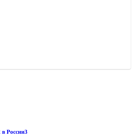
 в России
3