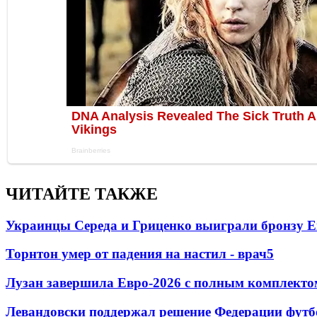
ЧИТАЙТЕ ТАКЖЕ
Украинцы Середа и Гриценко выиграли бронзу Е
Торнтон умер от падения на настил - врач
5
Лузан завершила Евро-2026 с полным комплекто
Левандовски поддержал решение Федерации футб