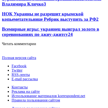
Владимира Кличко
3
НОК Украины не разрешит крымской
копьеметательнице Ребрик выступить за РФ
2
Всемирные игры: украинец выиграл золото в
соревнованиях по джиу-джитсу
2
4
Читать комментарии
Полная версия сайта
Facebook
Twitter
RSS-ленты
E-mail рассылка
Контакты
Реклама на сайте
Использование материалов korrespondent.net
Правила пользования сайтом