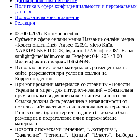
Договор пользования сайтом
Политика в сфере конфиденциальности и персональных
данных
Пользовательское соглашение
Редакция
© 2000-2026, Korrespondent.net
Субъект в сфере онлайн-медиа Название онлайн-медиа -
«КореспонденТ.net» Адрес: 02091, місто Київ,
ХАРКІВСЬКЕ ШОСЕ, будинок 172-Б, офіс 208/1 E-mail:
sunlight@mediadim.com.ua
Телефон: 044-205-43-00
Идентификатор медиа - R40-06068
Использование любых материалов, размещённых на
сайте, разрешается при условии ссылки на
Корреспондент.net.
При копировании материалов со страницы «Новости
Украины и мира», для интернет-изданий – обязательна
прямая открытая для поисковых систем гиперссылка.
Ссылка должна быть размещена в независимости от
полного либо частичного использования материалов.
Гиперссылка (для интернет- изданий) – должна быть
размещена в подзаголовке или в первом абзаце
материала.
Новости с пометками "Мнение", "Экспертиза",
"Заявление", "Регионы", "Деньги", "Власть", "Выборы",