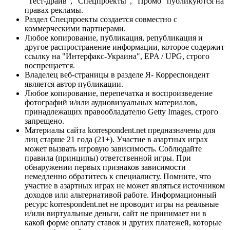
"Тест-драйв", "Спецпроекты", "Промо" публикуются на
правах рекламы.
Раздел Спецпроекты создается совместно с
коммерческими партнерами.
Любое копирование, публикация, републикация и
другое распространение информации, которое содержит
ссылку на "Интерфакс-Украина", EPA / UPG, строго
воспрещается.
Владелец веб-страницы в разделе Я- Корреспондент
является автор публикации.
Любое копирование, перепечатка и воспроизведение
фотографий и/или аудиовизуальных материалов,
принадлежащих правообладателю Getty Images, строго
запрещено.
Материалы сайта korrespondent.net предназначены для
лиц старше 21 года (21+). Участие в азартных играх
может вызвать игровую зависимость. Соблюдайте
правила (принципы) ответственной игры. При
обнаружении первых признаков зависимости
немедленно обратитесь к специалисту. Помните, что
участие в азартных играх не может являться источником
доходов или альтернативой работе. Информационный
ресурс korrespondent.net не проводит игры на реальные
и/или виртуальные деньги, сайт не принимает ни в
какой форме оплату ставок и других платежей, которые