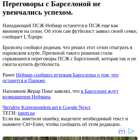
Переговоры с Барселоной не
увенчались успехом.
Нападающий ПСЖ Неймар останется в ПСЖ еще как
минимум на сезон. Об этом сам футболист заявил своей семье,
сообщает L’Équipe.
Бразилец сообщил родным, что решил этот сезон отыграть в
парижском клубе. Причиной такого решения стали
сорвавшиеся переговоры ПСЖ с Барселоной, которая так и не
смогла купить футболиста.
Ранее
Неймар сообщил игрокам Барселоны о том, что
останется в Париже
.
Напомним Жерар Пике заявлял, что
в Барселоне ждут
возвращения Неймара
.
Читайте Korrespondent.net в Google News
ТЕГИ:
isport.ua
Если вы заметили ошибку, выделите необходимый текст и
нажмите Ctrl+Enter, чтобы сообщить об этом редакции.