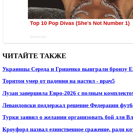
ЧИТАЙТЕ ТАКЖЕ
Украинцы Середа и Гриценко выиграли бронзу Е
Торнтон умер от падения на настил - врач
5
Лузан завершила Евро-2026 с полным комплекто
Левандовски поддержал решение Федерации футб
Турки заявил о желании организовать бой для 
Кроуфорд назвал единственное сражение, ради ко