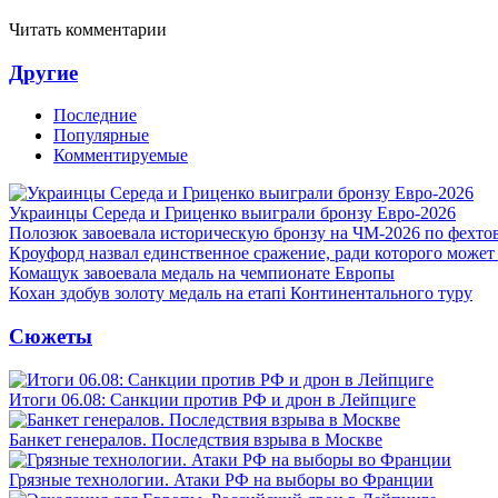
Читать комментарии
Другие
Последние
Популярные
Комментируемые
Украинцы Середа и Гриценко выиграли бронзу Евро-2026
Полозюк завоевала историческую бронзу на ЧМ-2026 по фехт
Кроуфорд назвал единственное сражение, ради которого может
Комащук завоевала медаль на чемпионате Европы
Кохан здобув золоту медаль на етапі Континентального туру
Сюжеты
Итоги 06.08: Санкции против РФ и дрон в Лейпциге
Банкет генералов. Последствия взрыва в Москве
Грязные технологии. Атаки РФ на выборы во Франции