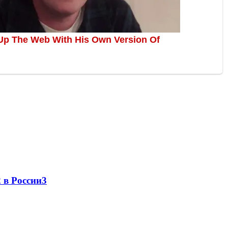
 в России
3