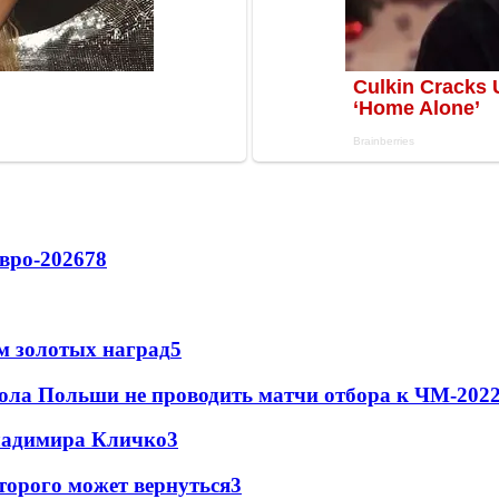
вро-2026
78
м золотых наград
5
ола Польши не проводить матчи отбора к ЧМ-2022
Владимира Кличко
3
торого может вернуться
3