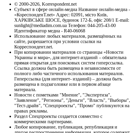
© 2000-2026, Korrespondent.net
Субъект в сфере онлайн-медиа Название онлайн-медиа -
«КореспонденТ.net» Адрес: 02091, місто Київ,
ХАРКІВСЬКЕ ШОСЕ, будинок 172-Б, офіс 208/1 E-mail:
sunlight@mediadim.com.ua
Телефон: 044-205-43-00
Идентификатор медиа - R40-06068
Использование любых материалов, размещённых на
сайте, разрешается при условии ссылки на
Корреспондент.net.
При копировании материалов со страницы «Новости
Украины и мира», для интернет-изданий – обязательна
прямая открытая для поисковых систем гиперссылка.
Ссылка должна быть размещена в независимости от
полного либо частичного использования материалов.
Гиперссылка (для интернет- изданий) – должна быть
размещена в подзаголовке или в первом абзаце
материала.
Новости с пометками "Мнение", "Экспертиза",
"Заявление", "Регионы", "Деньги", "Власть", "Выборы",
"Тест-драйв", "Спецпроекты", "Промо" публикуются на
правах рекламы.
Раздел Спецпроекты создается совместно с
коммерческими партнерами.
Любое копирование, публикация, републикация и
другое распространение информации, которое содержит