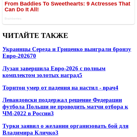
ЧИТАЙТЕ ТАКЖЕ
Украинцы Середа и Гриценко выиграли бронзу
Евро-2026
70
Лузан завершила Евро-2026 с полным
комплектом золотых наград
5
Торнтон умер от падения на настил - врач
4
Левандовски поддержал решение Федерации
футбола Польши не проводить матчи отбора к
ЧМ-2022 в России
3
Турки заявил о желании организовать бой для
Владимира Кличко
3