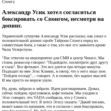
Александр Усик хотел согласиться
боксировать со Спонгом, несмотря на
допинг.
Украинский супертяж Александр Усик рассказал, как узнал о
положительной допинг-пробе Тайрона Спонга перед их
совместным боем, а также о том, кто мог его заменить кроме
Чазза Уизерспуна.
"Нас отвезли на мероприятие для СМИ в центр Чикаго. Мы
стоим, режиссер говорит: "Подойдите, посмотрите друг другу
в глаза". Все фоткают. Это все длится три-четыре минуты.
Подходит ко мне Эгис Климас, я смотр, что у него лицо злое.
"Пойдем отсюда", – говорит. А я спокоен, без задних мыслей.
И мы просто на морозе ушли.
Ну, дума, забрали и забрали. Идем разговариваем. Думал,
сейчас пойдем, прогуляемся, кофе попьем. Мы уходим и
Эгис говорит, что VADA сообщила, что у Спонга
положительный тест. Я хотел Эгису сказать: "Давай письмо,
может какое-то напишем, что я согласен с ним боксировать,
мне без разницы". Ну, бой же, я готовился.