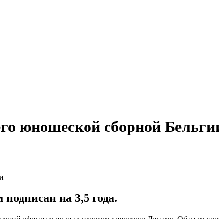
го юношеской сборной Бельги
подписан на 3,5 года.
дший официально стал игроком киевского Динамо. Об этом со