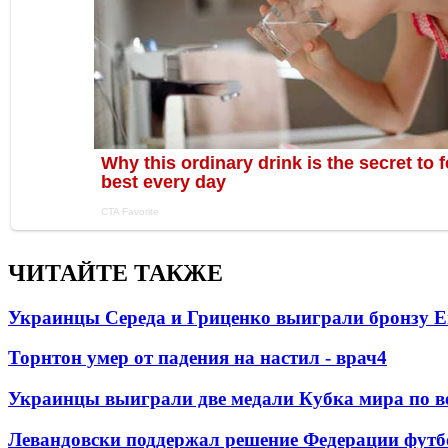
ЧИТАЙТЕ ТАКЖЕ
Украинцы Середа и Гриценко выиграли бронзу Е
Торнтон умер от падения на настил - врач
4
Украинцы выиграли две медали Кубка мира по в
Левандовски поддержал решение Федерации футб