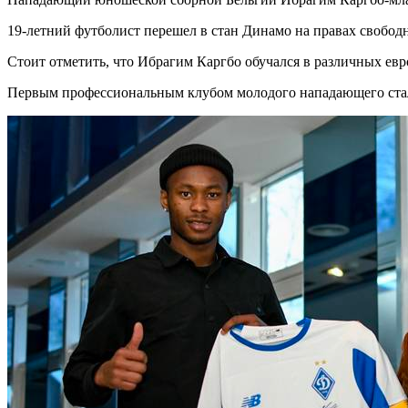
19-летний футболист перешел в стан Динамо на правах свободн
Стоит отметить, что Ибрагим Каргбо обучался в различных ев
Первым профессиональным клубом молодого нападающего стал 