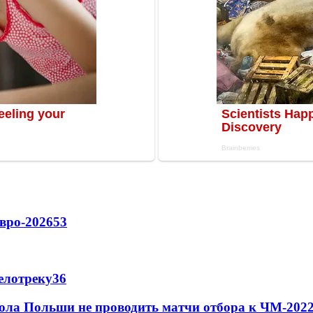
вро-2026
53
елотреку
3
6
ола Польши не проводить матчи отбора к ЧМ-2022