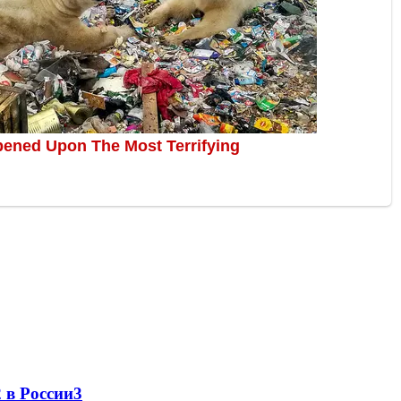
 в России
3