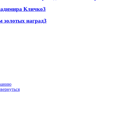
Владимира Кличко
3
м золотых наград
3
ованию
 вернуться