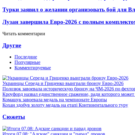
Турки заявил о желании организовать бой для 
Лузан завершила Евро-2026 с полным комплекто
Читать комментарии
Другие
Последние
Популярные
Комментируемые
Украинцы Середа и Гриценко выиграли бронзу Евро-2026
Полозюк завоевала историческую бронзу на ЧМ-2026 по фехт
Кроуфорд назвал единственное сражение, ради которого может
Комащук завоевала медаль на чемпионате Европы
Кохан здобув золоту медаль на етапі Континентального туру
Сюжеты
Итоги 07.08: "Адские" санкции и "парад" дронов