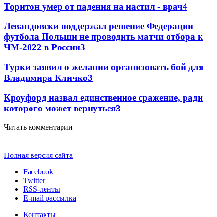
Торнтон умер от падения на настил - врач
4
Левандовски поддержал решение Федерации
футбола Польши не проводить матчи отбора к
ЧМ-2022 в России
3
Турки заявил о желании организовать бой для
Владимира Кличко
3
Кроуфорд назвал единственное сражение, ради
которого может вернуться
3
Читать комментарии
Полная версия сайта
Facebook
Twitter
RSS-ленты
E-mail рассылка
Контакты