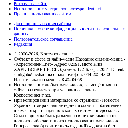
Реклама на сайте
Использование материалов korrespondent.net
Правила пользования сайтом
Договор пользования сайтом
Политика в сфере конфиденциальности и персональных
данных
Пользовательское соглашение
Редакция
© 2000-2026, Korrespondent.net
Субъект в сфере онлайн-медиа Название онлайн-медиа -
«КореспонденТ.net» Адрес: 02091, місто Київ,
ХАРКІВСЬКЕ ШОСЕ, будинок 172-Б, офіс 208/1 E-mail:
sunlight@mediadim.com.ua
Телефон: 044-205-43-00
Идентификатор медиа - R40-06068
Использование любых материалов, размещённых на
сайте, разрешается при условии ссылки на
Корреспондент.net.
При копировании материалов со страницы «Новости
Украины и мира», для интернет-изданий – обязательна
прямая открытая для поисковых систем гиперссылка.
Ссылка должна быть размещена в независимости от
полного либо частичного использования материалов.
Гиперссылка (для интернет- изданий) – должна быть