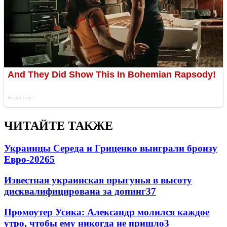
ЧИТАЙТЕ ТАКЖЕ
Украинцы Середа и Гриценко выиграли бронзу
Евро-2026
5
Известная украинская прыгунья в высоту
дисквалифицирована за допинг
3
7
Промоутер Усика: Александр молился каждое
утро, чтобы ему никогда не пришло
3