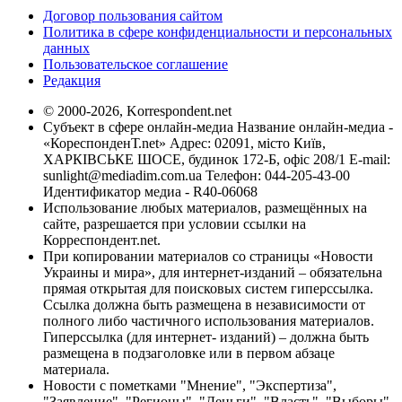
Договор пользования сайтом
Политика в сфере конфиденциальности и персональных
данных
Пользовательское соглашение
Редакция
© 2000-2026, Korrespondent.net
Субъект в сфере онлайн-медиа Название онлайн-медиа -
«КореспонденТ.net» Адрес: 02091, місто Київ,
ХАРКІВСЬКЕ ШОСЕ, будинок 172-Б, офіс 208/1 E-mail:
sunlight@mediadim.com.ua
Телефон: 044-205-43-00
Идентификатор медиа - R40-06068
Использование любых материалов, размещённых на
сайте, разрешается при условии ссылки на
Корреспондент.net.
При копировании материалов со страницы «Новости
Украины и мира», для интернет-изданий – обязательна
прямая открытая для поисковых систем гиперссылка.
Ссылка должна быть размещена в независимости от
полного либо частичного использования материалов.
Гиперссылка (для интернет- изданий) – должна быть
размещена в подзаголовке или в первом абзаце
материала.
Новости с пометками "Мнение", "Экспертиза",
"Заявление", "Регионы", "Деньги", "Власть", "Выборы",