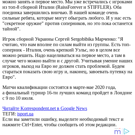
можно занять и первое место. Мы уже встречались с игроками
из топ-8 сборной Италии (RaissForever и STIFFLER). Оба
поединка завершились вничью. В нашей команде очень
сильные ребята, которые могут обыграть любого. И у нас есть
"секретное оружие" против соперников, но это пока останется
тайной".
Игрок сборной Украины Сергей Sergobibika Марченко: "Я
считаю, что нам вполне по силам выйти из группы. Есть топ-
соперник - Италия, очень крепкий Уэльс, но в целом все
можно решить. Надо нацеливаться на первое место, а там в
случае чего можно выйти и с другой. Учитывая умение наших
игроков, выход на Евро не должен стать проблемой. Будем
стараться показать свою игру и, наконец, завоевать путевку на
Евро".
Матчи квалификации состоятся в марте-мае 2020 года,
а финальный турнир 16-ти лучших команд пройдет в Лондоне
с 9 по 10 июля.
Читайте Korrespondent.net в Google News
ТЕГИ:
isport.ua
Если вы заметили ошибку, выделите необходимый текст и
нажмите Ctrl+Enter, чтобы сообщить об этом редакции.