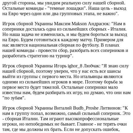
другой стороны, мы увидим реальную силу нашей сборной.
Остальные команды - "темные лошадки". Наша цель - выход
на Евро через один или два групповых этапа, не важно".
Игрок сборной Украины Максим Makson Андрасюк: "Нам в
соперники досталась одна из сильнейших сборных - Италия.
Но наша задача не изменилась, и мы будем бороться за выход
на Евро. Будем готовиться к каждому матчу. Примером для
нас является национальная сборная по футболу. В планах
нашей команды - провести сбор, разобрать всех соперников и
разработать стратегию на турнир".
Игрок сборной Украины Игорь ighor_8 Любчак: "Я знаю силу
нашей сборной, поэтому уверен, что у нас есть все шансы
выйти из группы с первого места. Но итальянцы являются
одними из сильнейших игроков в мире. Поэтому борьба за
первое место будет тяжелой. Остальные соперники мало
известны нам, будем разбирать их игру, но думаю, что они нам
"по зубам".
Игрок сборной Украины Виталий Budb_Proshe Литвинов: "К
нам в группу попал, возможно, самый сильный соперник. Это
- сборная Италии. Там играют высокопрофессиональные
игроки, но непобедимых не бывает. Главное - не терять очки
там, где мы должны их брать. Если не допускать ошибок,