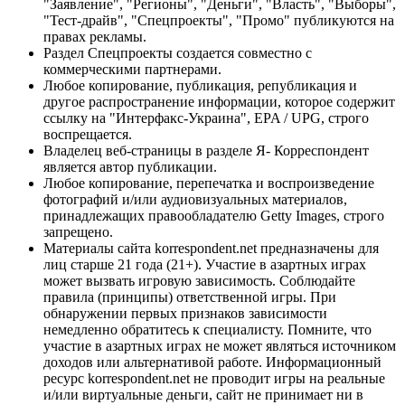
"Заявление", "Регионы", "Деньги", "Власть", "Выборы",
"Тест-драйв", "Спецпроекты", "Промо" публикуются на
правах рекламы.
Раздел Спецпроекты создается совместно с
коммерческими партнерами.
Любое копирование, публикация, републикация и
другое распространение информации, которое содержит
ссылку на "Интерфакс-Украина", EPA / UPG, строго
воспрещается.
Владелец веб-страницы в разделе Я- Корреспондент
является автор публикации.
Любое копирование, перепечатка и воспроизведение
фотографий и/или аудиовизуальных материалов,
принадлежащих правообладателю Getty Images, строго
запрещено.
Материалы сайта korrespondent.net предназначены для
лиц старше 21 года (21+). Участие в азартных играх
может вызвать игровую зависимость. Соблюдайте
правила (принципы) ответственной игры. При
обнаружении первых признаков зависимости
немедленно обратитесь к специалисту. Помните, что
участие в азартных играх не может являться источником
доходов или альтернативой работе. Информационный
ресурс korrespondent.net не проводит игры на реальные
и/или виртуальные деньги, сайт не принимает ни в