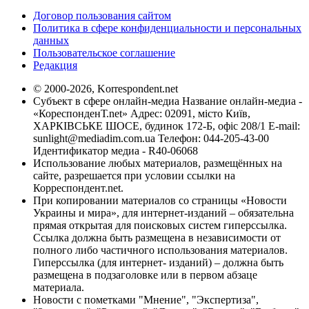
Договор пользования сайтом
Политика в сфере конфиденциальности и персональных
данных
Пользовательское соглашение
Редакция
© 2000-2026, Korrespondent.net
Субъект в сфере онлайн-медиа Название онлайн-медиа -
«КореспонденТ.net» Адрес: 02091, місто Київ,
ХАРКІВСЬКЕ ШОСЕ, будинок 172-Б, офіс 208/1 E-mail:
sunlight@mediadim.com.ua
Телефон: 044-205-43-00
Идентификатор медиа - R40-06068
Использование любых материалов, размещённых на
сайте, разрешается при условии ссылки на
Корреспондент.net.
При копировании материалов со страницы «Новости
Украины и мира», для интернет-изданий – обязательна
прямая открытая для поисковых систем гиперссылка.
Ссылка должна быть размещена в независимости от
полного либо частичного использования материалов.
Гиперссылка (для интернет- изданий) – должна быть
размещена в подзаголовке или в первом абзаце
материала.
Новости с пометками "Мнение", "Экспертиза",