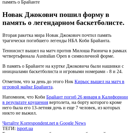
Новак Джокович пошил форму в
память о легендарном баскетболисте.
Вторая ракетка мира Новак Джокович почтил память
трагически погибшего легенды НБА Коби Брайанта.
Теннисист вышел на матч против Милоша Раонича в рамках
четвертьфинала Australian Open в символичной форме.
В память о Брайанте на куртке Джоковича были нашивки с
инициалами баскетболиста и игровыми номерами - 8 и 24.
Отметим, что за день до этого Ник
Кирьос вышел на матч в
игровой майке Брайанта
.
Напомним, что Коби
Брайант погиб 26 января в Калифорнии
в результате крушения
вертолета, на борту которого кроме
него была его 13-летняя дочь и еще 7 человек, из которых
никто не выжил.
Читайте Korrespondent.net в Google News
ТЕГИ:
isport.ua