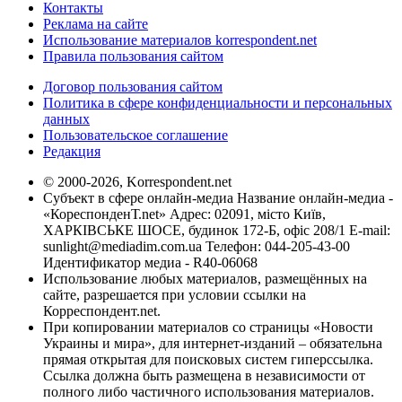
Контакты
Реклама на сайте
Использование материалов korrespondent.net
Правила пользования сайтом
Договор пользования сайтом
Политика в сфере конфиденциальности и персональных
данных
Пользовательское соглашение
Редакция
© 2000-2026, Korrespondent.net
Субъект в сфере онлайн-медиа Название онлайн-медиа -
«КореспонденТ.net» Адрес: 02091, місто Київ,
ХАРКІВСЬКЕ ШОСЕ, будинок 172-Б, офіс 208/1 E-mail:
sunlight@mediadim.com.ua
Телефон: 044-205-43-00
Идентификатор медиа - R40-06068
Использование любых материалов, размещённых на
сайте, разрешается при условии ссылки на
Корреспондент.net.
При копировании материалов со страницы «Новости
Украины и мира», для интернет-изданий – обязательна
прямая открытая для поисковых систем гиперссылка.
Ссылка должна быть размещена в независимости от
полного либо частичного использования материалов.