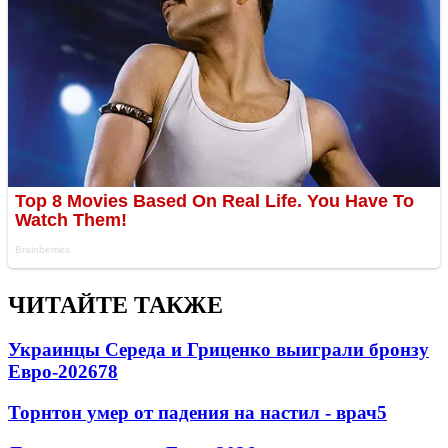
ЧИТАЙТЕ ТАКЖЕ
Украинцы Середа и Гриценко выиграли бронзу
Евро-2026
78
Торнтон умер от падения на настил - врач
5