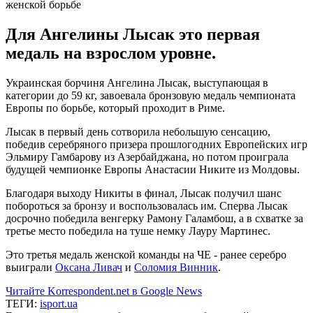
Для Ангелины Лысак это первая
медаль на взрослом уровне.
Украинская борчиня Ангелина Лысак, выступающая в
категории до 59 кг, завоевала бронзовую медаль чемпионата
Европы по борьбе, который проходит в Риме.
Лысак в первый день сотворила небольшую сенсацию,
победив серебряного призера прошлогодних Европейских игр
Эльмиру Гамбарову из Азербайджана, но потом проиграла
будущей чемпионке Европы Анастасии Никите из Молдовы.
Благодаря выходу Никиты в финал, Лысак получил шанс
побороться за бронзу и воспользовалась им. Сперва Лысак
досрочно победила венгерку Рамону Галамбош, а в схватке за
третье место победила на туше немку Лауру Мартинес.
Это третья медаль женской команды на ЧЕ - ранее серебро
выиграли
Оксана Ливач
и
Соломия Винник
.
Читайте Korrespondent.net в Google News
ТЕГИ:
isport.ua