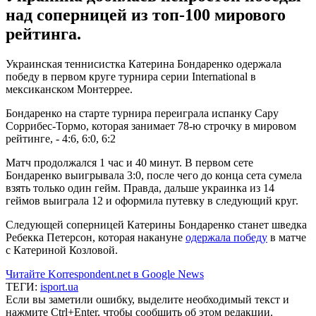
над соперницей из топ-100 мирового
рейтинга.
Украинская теннисистка Катерина Бондаренко одержала
победу в первом круге турнира серии International в
мексиканском Монтеррее.
Бондаренко на старте турнира переиграла испанку Сару
Соррибес-Тормо, которая занимает 78-ю строчку в мировом
рейтинге, - 4:6, 6:0, 6:2
Матч продолжался 1 час и 40 минут. В первом сете
Бондаренко выигрывала 3:0, после чего до конца cета сумела
взять только один гейм. Правда, дальше украинка из 14
геймов выиграла 12 и оформила путевку в следующий круг.
Следующей соперницей Катерины Бондаренко станет шведка
Ребекка Петерсон, которая накануне
одержала победу
в матче
с Катериной Козловой.
Читайте Korrespondent.net в Google News
ТЕГИ:
isport.ua
Если вы заметили ошибку, выделите необходимый текст и
нажмите Ctrl+Enter, чтобы сообщить об этом редакции.