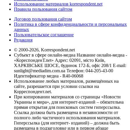
Использование материалов korrespondent.net
Правила пользования сайтом
Договор пользования сайтом
Политика в сфере конфиденциальности и персональных
данных
Пользовательское соглашение
Редакция
© 2000-2026, Korrespondent.net
Субъект в сфере онлайн-медиа Название онлайн-медиа -
«КореспонденТ.net» Адрес: 02091, місто Київ,
ХАРКІВСЬКЕ ШОСЕ, будинок 172-Б, офіс 208/1 E-mail:
sunlight@mediadim.com.ua
Телефон: 044-205-43-00
Идентификатор медиа - R40-06068
Использование любых материалов, размещённых на
сайте, разрешается при условии ссылки на
Корреспондент.net.
При копировании материалов со страницы «Новости
Украины и мира», для интернет-изданий – обязательна
прямая открытая для поисковых систем гиперссылка.
Ссылка должна быть размещена в независимости от
полного либо частичного использования материалов.
Гиперссылка (для интернет- изданий) – должна быть
размещена в подзаголовке или в первом абзаце