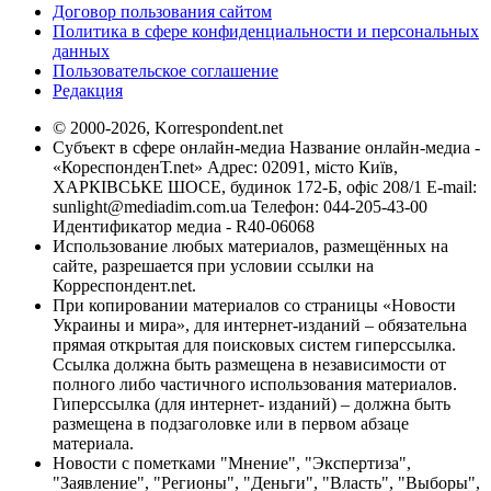
Договор пользования сайтом
Политика в сфере конфиденциальности и персональных
данных
Пользовательское соглашение
Редакция
© 2000-2026, Korrespondent.net
Субъект в сфере онлайн-медиа Название онлайн-медиа -
«КореспонденТ.net» Адрес: 02091, місто Київ,
ХАРКІВСЬКЕ ШОСЕ, будинок 172-Б, офіс 208/1 E-mail:
sunlight@mediadim.com.ua
Телефон: 044-205-43-00
Идентификатор медиа - R40-06068
Использование любых материалов, размещённых на
сайте, разрешается при условии ссылки на
Корреспондент.net.
При копировании материалов со страницы «Новости
Украины и мира», для интернет-изданий – обязательна
прямая открытая для поисковых систем гиперссылка.
Ссылка должна быть размещена в независимости от
полного либо частичного использования материалов.
Гиперссылка (для интернет- изданий) – должна быть
размещена в подзаголовке или в первом абзаце
материала.
Новости с пометками "Мнение", "Экспертиза",
"Заявление", "Регионы", "Деньги", "Власть", "Выборы",