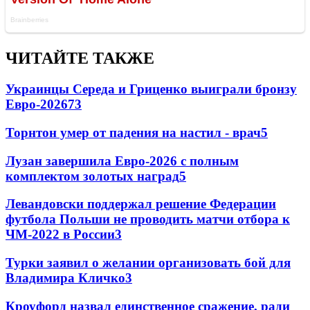
ЧИТАЙТЕ ТАКЖЕ
Украинцы Середа и Гриценко выиграли бронзу
Евро-2026
73
Торнтон умер от падения на настил - врач
5
Лузан завершила Евро-2026 с полным
комплектом золотых наград
5
Левандовски поддержал решение Федерации
футбола Польши не проводить матчи отбора к
ЧМ-2022 в России
3
Турки заявил о желании организовать бой для
Владимира Кличко
3
Кроуфорд назвал единственное сражение, ради