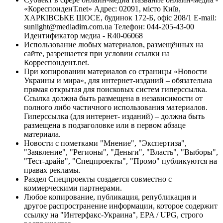
«КореспонденТ.net» Адрес: 02091, місто Київ,
ХАРКІВСЬКЕ ШОСЕ, будинок 172-Б, офіс 208/1 E-mail:
sunlight@mediadim.com.ua
Телефон: 044-205-43-00
Идентификатор медиа - R40-06068
Использование любых материалов, размещённых на
сайте, разрешается при условии ссылки на
Корреспондент.net.
При копировании материалов со страницы «Новости
Украины и мира», для интернет-изданий – обязательна
прямая открытая для поисковых систем гиперссылка.
Ссылка должна быть размещена в независимости от
полного либо частичного использования материалов.
Гиперссылка (для интернет- изданий) – должна быть
размещена в подзаголовке или в первом абзаце
материала.
Новости с пометками "Мнение", "Экспертиза",
"Заявление", "Регионы", "Деньги", "Власть", "Выборы",
"Тест-драйв", "Спецпроекты", "Промо" публикуются на
правах рекламы.
Раздел Спецпроекты создается совместно с
коммерческими партнерами.
Любое копирование, публикация, републикация и
другое распространение информации, которое содержит
ссылку на "Интерфакс-Украина", EPA / UPG, строго