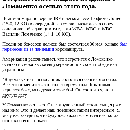
Ломаченко осенью этого года.
Чемпион мира по версии IBF в легком весе Теофимо Лопес
(15-0, 12 KO) в очередной раз смело высказался о своем
сопернике, обладающим титулами WBA, WBO и WBC
Василии Ломаченко (14-1, 10 KO).
Поединок боксеров должен был состояться 30 мая, однако
был
перенесен из-за пандемии
коронавируса.
Американец рассчитывает, что встретится с Ломаченко
осенью и снова высказал уверенность в своей победе над
украинцем.
"Я думаю, что наш поединок состоится осенью этого года.
Все, что изменится - это только время года. Как только
вернется бокс, мы сделаем этот бой. Он состоится, но в
другую дату.
У Ломаченко есть эго. Он самоуверенный с*кин сын, я ржу
над ним. Это и делает наш поединок таким интересным. Я
могу вас заверить, что буду наслаждаться моментом, когда
отправлю его в нокаут.