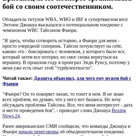
бой со своим соотечественником.
Обладатель титулов WBA, WBO и IBF в супертяжелом весе
Энтони Джошуа высказался о потенциальном поединке с
чемпионом WBC Тайсоном Фьюри.
"Я здесь, чтобы сотворить историю, а Фьюри для меня -
просто очередной соперник. Тайсон почувствует на себе,
каково это - боксировать с человеком, у которого было все,
который затем все потерял, но смог снова вернуться на
вершину. В прошлом году я проиграл Энди Руису, поэтому у
меня уже есть опыт этой "турбулентности".
Читай также:
Джошуа объяснил, для чего ему нужен бой с
Фьюри
"Фьюри? Он то покоряет океан, то тонет в нем. Я не знаю
всех проблем, но думаю, что у него нет баланса. Не хочу
обсуждать проблемы Тайсона. Все, что меня интересует - дата
и место проведения боя", - приводит слова Джошуа
Boxing
News 24
.
Ранее американские СМИ сообщили, что команды Джошуа и
Фьюри
начали переговоры
об объединительном поединке.