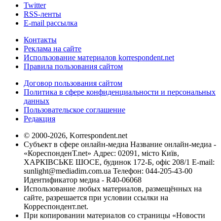
Twitter
RSS-ленты
E-mail рассылка
Контакты
Реклама на сайте
Использование материалов korrespondent.net
Правила пользования сайтом
Договор пользования сайтом
Политика в сфере конфиденциальности и персональных
данных
Пользовательское соглашение
Редакция
© 2000-2026, Korrespondent.net
Субъект в сфере онлайн-медиа Название онлайн-медиа -
«КореспонденТ.net» Адрес: 02091, місто Київ,
ХАРКІВСЬКЕ ШОСЕ, будинок 172-Б, офіс 208/1 E-mail:
sunlight@mediadim.com.ua
Телефон: 044-205-43-00
Идентификатор медиа - R40-06068
Использование любых материалов, размещённых на
сайте, разрешается при условии ссылки на
Корреспондент.net.
При копировании материалов со страницы «Новости