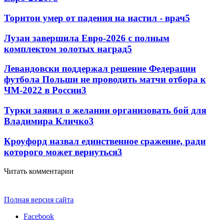
Торнтон умер от падения на настил - врач
5
Лузан завершила Евро-2026 с полным
комплектом золотых наград
5
Левандовски поддержал решение Федерации
футбола Польши не проводить матчи отбора к
ЧМ-2022 в России
3
Турки заявил о желании организовать бой для
Владимира Кличко
3
Кроуфорд назвал единственное сражение, ради
которого может вернуться
3
Читать комментарии
Полная версия сайта
Facebook