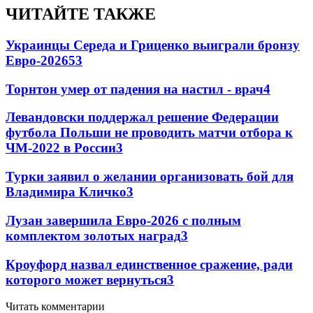
ЧИТАЙТЕ ТАКЖЕ
Украинцы Середа и Гриценко выиграли бронзу
Евро-2026
53
Торнтон умер от падения на настил - врач
4
Левандовски поддержал решение Федерации
футбола Польши не проводить матчи отбора к
ЧМ-2022 в России
3
Турки заявил о желании организовать бой для
Владимира Кличко
3
Лузан завершила Евро-2026 с полным
комплектом золотых наград
3
Кроуфорд назвал единственное сражение, ради
которого может вернуться
3
Читать комментарии