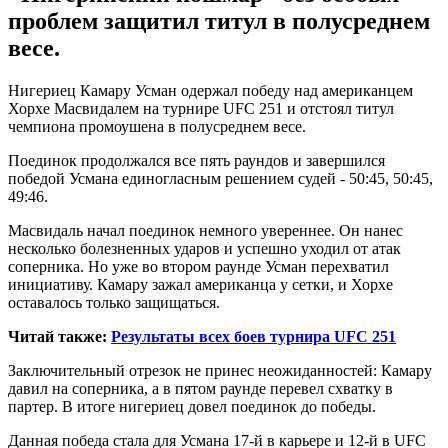
проблем защитил титул в полусреднем
весе.
Нигериец Камару Усман одержал победу над американцем
Хорхе Масвидалем на турнире UFC 251 и отстоял титул
чемпиона промоушена в полусреднем весе.
Поединок продолжался все пять раундов и завершился
победой Усмана единогласным решением судей - 50:45, 50:45,
49:46.
Масвидаль начал поединок немного увереннее. Он нанес
несколько болезненных ударов и успешно уходил от атак
соперника. Но уже во втором раунде Усман перехватил
инициативу. Камару зажал американца у сетки, и Хорхе
оставалось только защищаться.
Читай также:
Результаты всех боев турнира UFC 251
Заключительный отрезок не принес неожиданностей: Камару
давил на соперника, а в пятом раунде перевел схватку в
партер. В итоге нигериец довел поединок до победы.
Данная победа стала для Усмана 17-й в карьере и 12-й в UFC