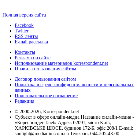
Полная версия сайта
Facebook
Twitter
RSS-ленты
E-mail рассылка
Контакты
Реклама на сайте
Использование материалов korrespondent.net
Правила пользования сайтом
Договор пользования сайтом
Политика в сфере конфиденциальности и персональных
данных
Пользовательское соглашение
Редакция
© 2000-2026, Korrespondent.net
Субъект в сфере онлайн-медиа Название онлайн-медиа -
«КореспонденТ.net» Адрес: 02091, місто Київ,
ХАРКІВСЬКЕ ШОСЕ, будинок 172-Б, офіс 208/1 E-mail:
sunlight@mediadim.com.ua
Телефон: 044-205-43-00