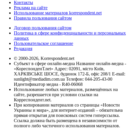
Контакты
Реклама на сайте
Использование материалов korrespondent.net
Правила пользования сайтом
Договор пользования сайтом
Политика в сфере конфиденциальности и персональных
данных
Пользовательское соглашение
Редакция
© 2000-2026, Korrespondent.net
Субъект в сфере онлайн-медиа Название онлайн-медиа -
«КореспонденТ.net» Адрес: 02091, місто Київ,
ХАРКІВСЬКЕ ШОСЕ, будинок 172-Б, офіс 208/1 E-mail:
sunlight@mediadim.com.ua
Телефон: 044-205-43-00
Идентификатор медиа - R40-06068
Использование любых материалов, размещённых на
сайте, разрешается при условии ссылки на
Корреспондент.net.
При копировании материалов со страницы «Новости
Украины и мира», для интернет-изданий – обязательна
прямая открытая для поисковых систем гиперссылка.
Ссылка должна быть размещена в независимости от
полного либо частичного использования материалов.