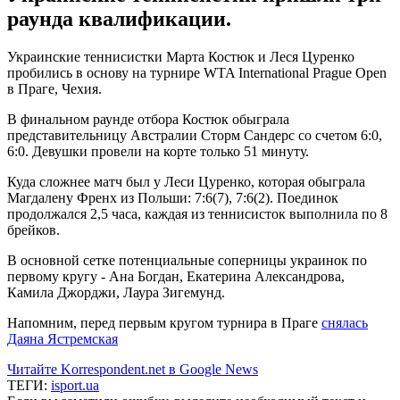
раунда квалификации.
Украинские теннисистки Марта Костюк и Леся Цуренко
пробились в основу на турнире WTA International Prague Open
в Праге, Чехия.
В финальном раунде отбора Костюк обыграла
представительницу Австралии Сторм Сандерс со счетом 6:0,
6:0. Девушки провели на корте только 51 минуту.
Куда сложнее матч был у Леси Цуренко, которая обыграла
Магдалену Френх из Польши: 7:6(7), 7:6(2). Поединок
продолжался 2,5 часа, каждая из теннисисток выполнила по 8
брейков.
В основной сетке потенциальные соперницы украинок по
первому кругу - Ана Богдан, Екатерина Александрова,
Камила Джорджи, Лаура Зигемунд.
Напомним, перед первым кругом турнира в Праге
снялась
Даяна Ястремская
Читайте Korrespondent.net в Google News
ТЕГИ:
isport.ua