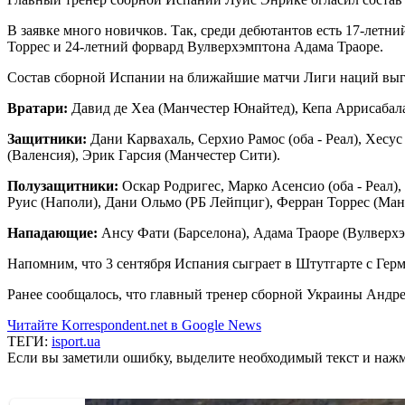
В заявке много новичков. Так, среди дебютантов есть 17-ле
Торрес и 24-летний форвард Вулверхэмптона Адама Траоре.
Состав сборной Испании на ближайшие матчи Лиги наций выг
Вратари:
Давид де Хеа (Манчестер Юнайтед), Кепа Аррисабала
Защитники:
Дани Карвахаль, Серхио Рамос (оба - Реал), Хесус
(Валенсия), Эрик Гарсия (Манчестер Сити).
Полузащитники:
Оскар Родригес, Марко Асенсио (оба - Реал),
Руис (Наполи), Дани Ольмо (РБ Лейпциг), Ферран Торрес (Ман
Нападающие:
Ансу Фати (Барселона), Адама Траоре (Вулверхэ
Напомним, что 3 сентября Испания сыграет в Штутгарте с Герм
Ранее сообщалось, что главный тренер сборной Украины Анд
Читайте Korrespondent.net в Google News
ТЕГИ:
isport.ua
Если вы заметили ошибку, выделите необходимый текст и нажми