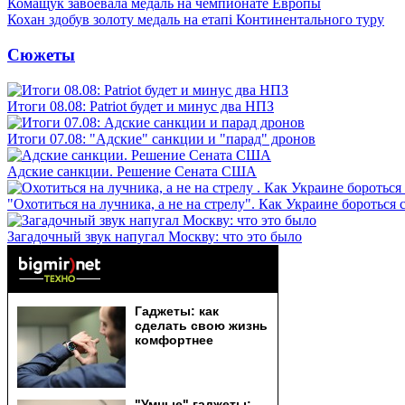
Комащук завоевала медаль на чемпионате Европы
Кохан здобув золоту медаль на етапі Континентального туру
Сюжеты
Итоги 08.08: Patriot будет и минус два НПЗ
Итоги 07.08: "Адские" санкции и "парад" дронов
Адские санкции. Решение Сената США
"Охотиться на лучника, а не на стрелу". Как Украине бороться 
Загадочный звук напугал Москву: что это было