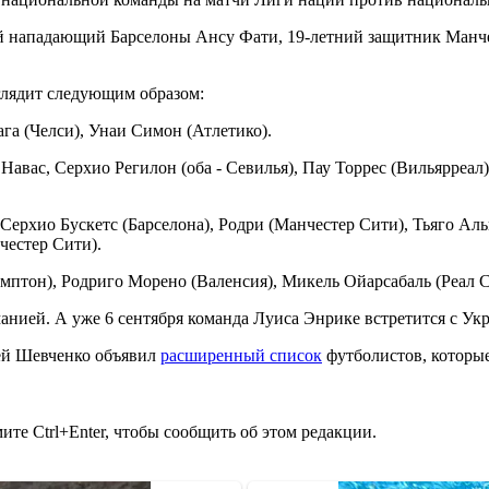
тний нападающий Барселоны Ансу Фати, 19-летний защитник Ман
лядит следующим образом:
га (Челси), Унаи Симон (Атлетико).
 Навас, Серхио Регилон (оба - Севилья), Пау Торрес (Вильярреал
 Серхио Бускетс (Барселона), Родри (Манчестер Сити), Тьяго Ал
честер Сити).
мптон), Родриго Морено (Валенсия), Микель Ойарсабаль (Реал С
анией. А уже 6 сентября команда Луиса Энрике встретится с Ук
рей Шевченко объявил
расширенный список
футболистов, которые
те Ctrl+Enter, чтобы сообщить об этом редакции.