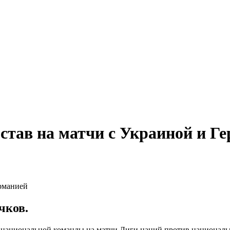
став на матчи с Украиной и Г
чков.
в национальной команды на матчи Лиги наций против национал