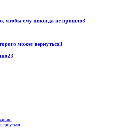
о, чтобы ему никогда не пришло
3
торого может вернуться
3
чно
2
3
ованию
 вернуться