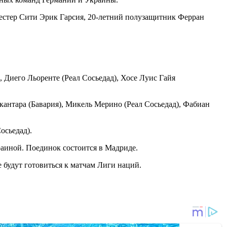
честер Сити Эрик Гарсия, 20-летний полузащитник Ферран
), Диего Льоренте (Реал Сосьедад), Хосе Луис Гайя
ькантара (Бавария), Микель Мерино (Реал Сосьедад), Фабиан
осьедад).
раиной. Поединок состоится в Мадриде.
 будут готовиться к матчам Лиги наций.