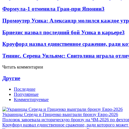
Формула-1 отменила Гран-при Японии
3
Промоутер Усика: Александр молился каждое утр
Бриедис назвал последний бой Усика в карьере
3
Кроуфорд назвал единственное сражение, ради ко
Теннис. Серена Уильямс: Свитолина играла отли
Читать комментарии
Другие
Последние
Популярные
Комментируемые
Украинцы Середа и Гриценко выиграли бронзу Евро-2026
Полозюк завоевала историческую бронзу на ЧМ-2026 по фехт
Кроуфорд назвал единственное сражение, ради которого может