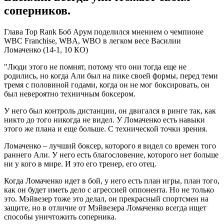
соперников.
Глава Top Rank Боб Арум поделился мнением о чемпионе
WBC Franchise, WBA, WBO в легком весе Василии
Ломаченко (14-1, 10 КО)
"Люди этого не помнят, потому что они тогда еще не
родились, но когда Али был на пике своей формы, перед теми
тремя с половиной годами, когда он не мог боксировать, он
был невероятно техничным боксером.
У него был контроль дистанции, он двигался в ринге так, как
никто до того никогда не видел. У Ломаченко есть навыки
этого же плана и еще больше. С технической точки зрения.
Ломаченко – лучший боксер, которого я видел со времен того
раннего Али. У него есть благословение, которого нет больше
ни у кого в мире. И это его тренер, его отец.
Когда Ломаченко идет в бой, у него есть план игры, план того,
как он будет иметь дело с агрессией оппонента. Но не только
это. Мэйвезер тоже это делал, он прекрасный спортсмен на
защите, но в отличие от Мэйвезера Ломаченко всегда ищет
способы уничтожить соперника.