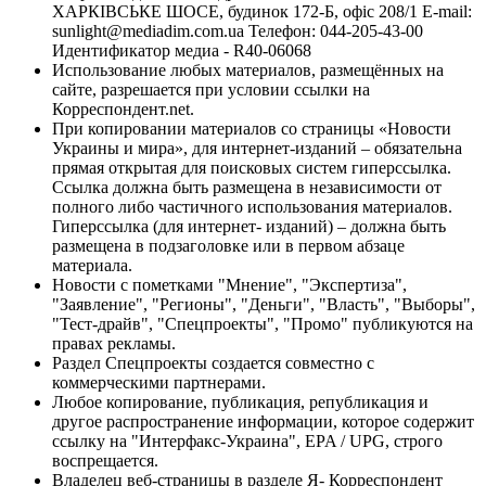
ХАРКІВСЬКЕ ШОСЕ, будинок 172-Б, офіс 208/1 E-mail:
sunlight@mediadim.com.ua
Телефон: 044-205-43-00
Идентификатор медиа - R40-06068
Использование любых материалов, размещённых на
сайте, разрешается при условии ссылки на
Корреспондент.net.
При копировании материалов со страницы «Новости
Украины и мира», для интернет-изданий – обязательна
прямая открытая для поисковых систем гиперссылка.
Ссылка должна быть размещена в независимости от
полного либо частичного использования материалов.
Гиперссылка (для интернет- изданий) – должна быть
размещена в подзаголовке или в первом абзаце
материала.
Новости с пометками "Мнение", "Экспертиза",
"Заявление", "Регионы", "Деньги", "Власть", "Выборы",
"Тест-драйв", "Спецпроекты", "Промо" публикуются на
правах рекламы.
Раздел Спецпроекты создается совместно с
коммерческими партнерами.
Любое копирование, публикация, републикация и
другое распространение информации, которое содержит
ссылку на "Интерфакс-Украина", EPA / UPG, строго
воспрещается.
Владелец веб-страницы в разделе Я- Корреспондент