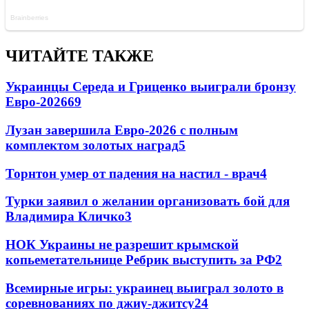
ЧИТАЙТЕ ТАКЖЕ
Украинцы Середа и Гриценко выиграли бронзу
Евро-2026
69
Лузан завершила Евро-2026 с полным
комплектом золотых наград
5
Торнтон умер от падения на настил - врач
4
Турки заявил о желании организовать бой для
Владимира Кличко
3
НОК Украины не разрешит крымской
копьеметательнице Ребрик выступить за РФ
2
Всемирные игры: украинец выиграл золото в
соревнованиях по джиу-джитсу
2
4