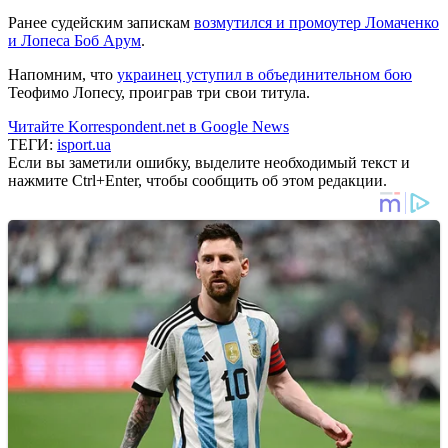
Ранее судейским запискам
возмутился и промоутер Ломаченко
и Лопеса Боб Арум
.
Напомним, что
украинец уступил в объединительном бою
Теофимо Лопесу, проиграв три свои титула.
Читайте Korrespondent.net в Google News
ТЕГИ:
isport.ua
Если вы заметили ошибку, выделите необходимый текст и
нажмите Ctrl+Enter, чтобы сообщить об этом редакции.