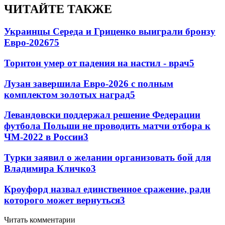
ЧИТАЙТЕ ТАКЖЕ
Украинцы Середа и Гриценко выиграли бронзу
Евро-2026
75
Торнтон умер от падения на настил - врач
5
Лузан завершила Евро-2026 с полным
комплектом золотых наград
5
Левандовски поддержал решение Федерации
футбола Польши не проводить матчи отбора к
ЧМ-2022 в России
3
Турки заявил о желании организовать бой для
Владимира Кличко
3
Кроуфорд назвал единственное сражение, ради
которого может вернуться
3
Читать комментарии