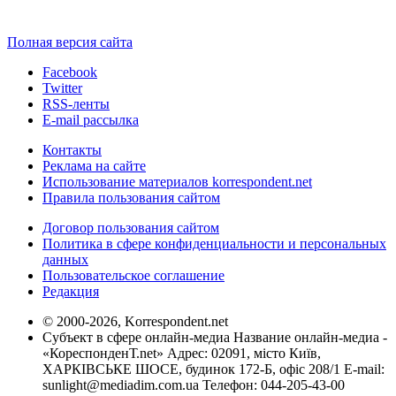
Полная версия сайта
Facebook
Twitter
RSS-ленты
E-mail рассылка
Контакты
Реклама на сайте
Использование материалов korrespondent.net
Правила пользования сайтом
Договор пользования сайтом
Политика в сфере конфиденциальности и персональных
данных
Пользовательское соглашение
Редакция
© 2000-2026, Korrespondent.net
Субъект в сфере онлайн-медиа Название онлайн-медиа -
«КореспонденТ.net» Адрес: 02091, місто Київ,
ХАРКІВСЬКЕ ШОСЕ, будинок 172-Б, офіс 208/1 E-mail:
sunlight@mediadim.com.ua
Телефон: 044-205-43-00