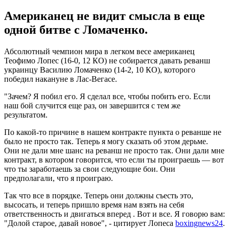
Американец не видит смысла в еще
одной битве с Ломаченко.
Абсолютный чемпион мира в легком весе американец
Теофимо Лопес (16-0, 12 КО) не собирается давать реванш
украинцу Василию Ломаченко (14-2, 10 КО), которого
победил накануне в Лас-Вегасе.
"Зачем? Я побил его. Я сделал все, чтобы побить его. Если
наш бой случится еще раз, он завершится с тем же
результатом.
По какой-то причине в нашем контракте пункта о реванше не
было не просто так. Теперь я могу сказать об этом дерьме.
Они не дали мне шанс на реванш не просто так. Они дали мне
контракт, в котором говорится, что если ты проиграешь — вот
что ты заработаешь за свои следующие бои. Они
предполагали, что я проиграю.
Так что все в порядке. Теперь они должны съесть это,
высосать, и теперь пришло время нам взять на себя
ответственность и двигаться вперед . Вот и все. Я говорю вам:
"Долой старое, давай новое", - цитирует Лопеса
boxingnews24
.