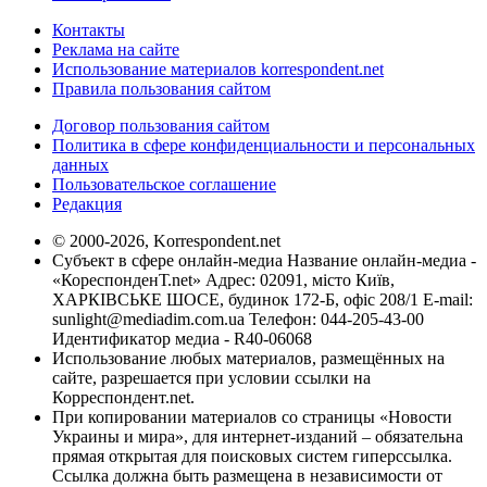
Контакты
Реклама на сайте
Использование материалов korrespondent.net
Правила пользования сайтом
Договор пользования сайтом
Политика в сфере конфиденциальности и персональных
данных
Пользовательское соглашение
Редакция
© 2000-2026, Korrespondent.net
Субъект в сфере онлайн-медиа Название онлайн-медиа -
«КореспонденТ.net» Адрес: 02091, місто Київ,
ХАРКІВСЬКЕ ШОСЕ, будинок 172-Б, офіс 208/1 E-mail:
sunlight@mediadim.com.ua
Телефон: 044-205-43-00
Идентификатор медиа - R40-06068
Использование любых материалов, размещённых на
сайте, разрешается при условии ссылки на
Корреспондент.net.
При копировании материалов со страницы «Новости
Украины и мира», для интернет-изданий – обязательна
прямая открытая для поисковых систем гиперссылка.
Ссылка должна быть размещена в независимости от