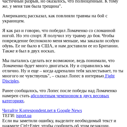
частичный разрыв, но оказалось, что полноценный. К тому
же, у меня там была трещина".
Американец рассказал, как повлияли травмы на бой с
украинцем.
Я как раз и говорю, что победил Ломаченко со сломанной
ногой. Но это спорт. Я получил эту травму до боя. Чтобы
повреждение беспокоило меня меньше, мы заказали особую
обувь. Ее не было в США, и нам доставили ее из Британии.
Также я был в двух носках.
Мы пытались сделать все возможное, ведь понимали, что
Ломаченко будет много двигаться. Ну и справились мы
отлично. Ну и еще – когда адреналин тебя захлестывает, то ты
многого не чувствуешь", – сказал Лопес в интервью
Fight
Disciples
.
Ранее сообщалось, что Лопес после победы над Ломаченко
намерен стать
абсолютным чемпионом в двух весовых
категориях
.
Читайте Korrespondent.net в Google News
ТЕГИ:
isport.ua
Если вы заметили ошибку, выделите необходимый текст и
нажмите Ctrl+Enter, чтобы сообщить об этом редакции.