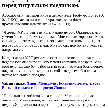
перед титульным поединком.
Абсолютный чемпион мира в легком весе Теофимо Лопес (16-
0, 12 КО) рассказал о своих травмах перед боем
против Василия Ломаченко (14-2, 10 КО).
"Я делал МРТ и рентген ноги накануне боя. Оказалось, что
у меня были проблемы с кистью. Мне кололи кортизон. Когда
я приеду в Лос-Анджелес, чтобы мне сняли швы с ноги, то
поговорю и по поводу руки. Мне до сих пор больно, когда я
напрягаю ее.
Когда я делал МРТ руки мне сказали, что все в порядке, но в
неделю боя мне сказали, что у меня частичный разрыв. Мой
врач всю неделю боя работал над всем, что меня беспокоило:
над плечом, над кистью, над ногой – над всем. С плечом
потом все было в порядке".
Читай также:
Хирн: Менеджер Ломаченко хотел, чтобы
Василий снялся с боя против Лопеса
"Но большая проблема была с ногой. Мне понадобилась
операция. Мне сказали, что на восстановление нужно 5-6
недель. Я приехал на операцию, врачи думали, что у меня там