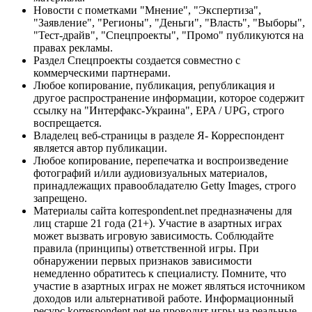
Новости с пометками "Мнение", "Экспертиза",
"Заявление", "Регионы", "Деньги", "Власть", "Выборы",
"Тест-драйв", "Спецпроекты", "Промо" публикуются на
правах рекламы.
Раздел Спецпроекты создается совместно с
коммерческими партнерами.
Любое копирование, публикация, републикация и
другое распространение информации, которое содержит
ссылку на "Интерфакс-Украина", EPA / UPG, строго
воспрещается.
Владелец веб-страницы в разделе Я- Корреспондент
является автор публикации.
Любое копирование, перепечатка и воспроизведение
фотографий и/или аудиовизуальных материалов,
принадлежащих правообладателю Getty Images, строго
запрещено.
Материалы сайта korrespondent.net предназначены для
лиц старше 21 года (21+). Участие в азартных играх
может вызвать игровую зависимость. Соблюдайте
правила (принципы) ответственной игры. При
обнаружении первых признаков зависимости
немедленно обратитесь к специалисту. Помните, что
участие в азартных играх не может являться источником
доходов или альтернативой работе. Информационный
ресурс korrespondent.net не проводит игры на реальные