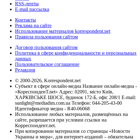
RSS-ленты
E-mail рассылка
Контакты
Реклама на сайте
Использование материалов korrespondent.net
Правила пользования сайтом
Договор пользования сайтом
Политика в сфере конфиденциальности и персональных
данных
Пользовательское соглашение
Редакция
© 2000-2026, Korrespondent.net
Субъект в сфере онлайн-медиа Название онлайн-медиа -
«КореспонденТ.net» Адрес: 02091, місто Київ,
ХАРКІВСЬКЕ ШОСЕ, будинок 172-Б, офіс 208/1 E-mail:
sunlight@mediadim.com.ua
Телефон: 044-205-43-00
Идентификатор медиа - R40-06068
Использование любых материалов, размещённых на
сайте, разрешается при условии ссылки на
Корреспондент.net.
При копировании материалов со страницы «Новости
Украины и мира», для интернет-изданий – обязательна