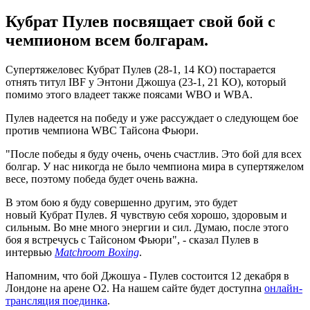
Кубрат Пулев посвящает свой бой с
чемпионом всем болгарам.
Супертяжеловес Кубрат Пулев (28-1, 14 КО) постарается
отнять титул IBF у Энтони Джошуа (23-1, 21 КО), который
помимо этого владеет также поясами WBO и WBA.
Пулев надеется на победу и уже рассуждает о следующем бое
против чемпиона WBC Тайсона Фьюри.
"После победы я буду очень, очень счастлив. Это бой для всех
болгар. У нас никогда не было чемпиона мира в супертяжелом
весе, поэтому победа будет очень важна.
В этом бою я буду совершенно другим, это будет
новый Кубрат Пулев. Я чувствую себя хорошо, здоровым и
сильным. Во мне много энергии и сил. Думаю, после этого
боя я встречусь с Тайсоном Фьюри", - сказал Пулев в
интервью
Matchroom Boxing
.
Напомним, что бой Джошуа - Пулев состоится 12 декабря в
Лондоне на арене О2. На нашем сайте будет доступна
онлайн-
трансляция поединка
.