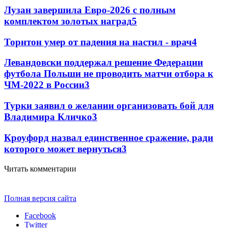
Лузан завершила Евро-2026 с полным
комплектом золотых наград
5
Торнтон умер от падения на настил - врач
4
Левандовски поддержал решение Федерации
футбола Польши не проводить матчи отбора к
ЧМ-2022 в России
3
Турки заявил о желании организовать бой для
Владимира Кличко
3
Кроуфорд назвал единственное сражение, ради
которого может вернуться
3
Читать комментарии
Полная версия сайта
Facebook
Twitter