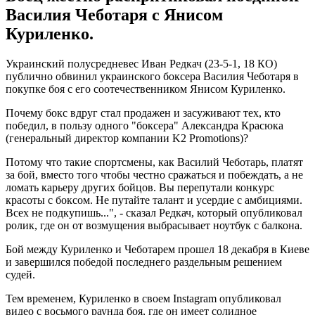
Василия Чеботаря с Янисом
Куриленко.
Украинский полусредневес Иван Редкач (23-5-1, 18 КО)
публично обвинил украинского боксера Василия Чеботаря в
покупке боя с его соотечественником Янисом Куриленко.
Почему бокс вдруг стал продажен и засуживают тех, кто
победил, в пользу одного "боксера" Александра Красюка
(генеральный директор компании K2 Promotions)?
Потому что такие спортсмены, как Василий Чеботарь, платят
за бой, вместо того чтобы честно сражаться и побеждать, а не
ломать карьеру других бойцов. Вы перепутали конкурс
красоты с боксом. Не путайте талант и усердие с амбициями.
Всех не подкупишь...", - сказал Редкач, который опубликовал
ролик, где он от возмущения выбрасывает ноутбук с балкона.
Бой между Куриленко и Чеботарем прошел 18 декабря в Киеве
и завершился победой последнего раздельным решением
судей.
Тем временем, Куриленко в своем Instagram опубликовал
видео с восьмого раунда боя, где он имеет солидное