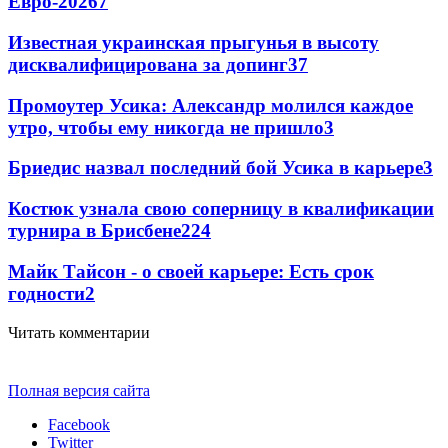
Евро-2026
7
Известная украинская прыгунья в высоту
дисквалифицирована за допинг
3
7
Промоутер Усика: Александр молился каждое
утро, чтобы ему никогда не пришло
3
Бриедис назвал последний бой Усика в карьере
3
Костюк узнала свою соперницу в квалификации
турнира в Брисбене
2
24
Майк Тайсон - о своей карьере: Есть срок
годности
2
Читать комментарии
Полная версия сайта
Facebook
Twitter