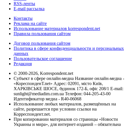
RSS-ленты
E-mail рассылка
Контакты
Реклама на сайте
Использование материалов korrespondent.net
Правила пользования сайтом
Договор пользования сайтом
Политика в сфере конфиденциальности и персональных
данных
Пользовательское соглашение
Редакция
© 2000-2026, Korrespondent.net
Субъект в сфере онлайн-медиа Название онлайн-медиа -
«КореспонденТ.net» Адрес: 02091, місто Київ,
ХАРКІВСЬКЕ ШОСЕ, будинок 172-Б, офіс 208/1 E-mail:
sunlight@mediadim.com.ua
Телефон: 044-205-43-00
Идентификатор медиа - R40-06068
Использование любых материалов, размещённых на
сайте, разрешается при условии ссылки на
Корреспондент.net.
При копировании материалов со страницы «Новости
Украины и мира», для интернет-изданий – обязательна